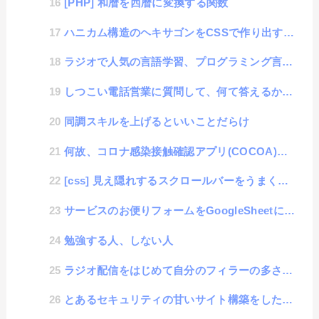
[PHP] 和暦を西暦に変換する関数
ハニカム構造のヘキサゴンをCSSで作り出す六角形の仕組み
ラジオで人気の言語学習、プログラミング言語も学習可能なのか？
しつこい電話営業に質問して、何て答えるか選手権
同調スキルを上げるといいことだらけ
何故、コロナ感染接触確認アプリ(COCOA)は活用されないのか？
[css] 見え隠れするスクロールバーをうまくコントロールするテクニック
サービスのお便りフォームをGoogleSheetに追記
勉強する人、しない人
ラジオ配信をはじめて自分のフィラーの多さに気がついた事
とあるセキュリティの甘いサイト構築をした時の話