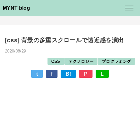
MYNT blog
[css] 背景の多重スクロールで遠近感を演出
2020/08/29
CSS
テクノロジー
プログラミング
t
f
B!
P
L