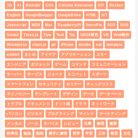
3D
AI
Blender
CSS
Chrome Extension
DIY
Docker
English
GoogleBlogger
GoogleDrive
HTML
IoT
Javascript
MIDI
Mac
RaspberryPi
RetroPie
SEO
SVG
Sound
Three.js
Tips
Tool
Toy
UI/UX研究
VR
Web制作
Wordpress
chart.js
git
iPhone
mobile
sql
template
xmllint
まとめ
アイデア
アプリケーション
エラー
エンジニア
ガジェット
ゲーム
コマンド
コミュニケーション
サーバー
サービス
ジョーク
スニペット
スポーツ
スマートフォン
セキュリティ
セミナー
チェックリスト
テクノロジー
テンプレート
デザイン
データ
データベース
トラブル
ドキュメント
ドット絵
ドラマ
ネットワーク
パソコン
ビジネス
プログラミング
マインド
マーケティング
メンタル
メール
モバイル
レビュー
仕事
修理
健康
効率化
勉強
動画
勝手に解答
哲学
学習
工作
教育
文化