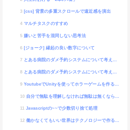
[css] 背景の多重スクロールで遠近感を演出
マルチタスクのすすめ
嫌いと苦手を混同しない思考法
[ジョーク] 縁起の良い数字について
とある病院のダメ予約システムについて考える #2 改善提案
とある病院のダメ予約システムについて考える #1 発覚事例編
YoutubeでUnityを使ってホラーゲームを作る工程を紹介する、腹がよじれるほどおもろい動画
自分で無駄を理解しなければ無駄は無くならない
Javascriptの~~で少数切り捨て処理
働かなくてもいい世界はテクノロジーで作ることができるのか？