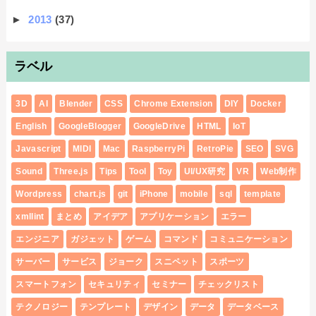
►
2013
(37)
ラベル
3D
AI
Blender
CSS
Chrome Extension
DIY
Docker
English
GoogleBlogger
GoogleDrive
HTML
IoT
Javascript
MIDI
Mac
RaspberryPi
RetroPie
SEO
SVG
Sound
Three.js
Tips
Tool
Toy
UI/UX研究
VR
Web制作
Wordpress
chart.js
git
iPhone
mobile
sql
template
xmllint
まとめ
アイデア
アプリケーション
エラー
エンジニア
ガジェット
ゲーム
コマンド
コミュニケーション
サーバー
サービス
ジョーク
スニペット
スポーツ
スマートフォン
セキュリティ
セミナー
チェックリスト
テクノロジー
テンプレート
デザイン
データ
データベース