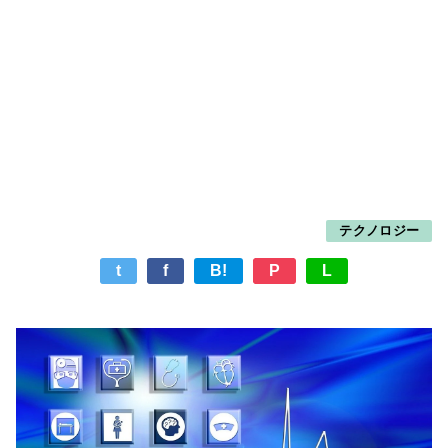
テクノロジー
t
f
B!
P
L