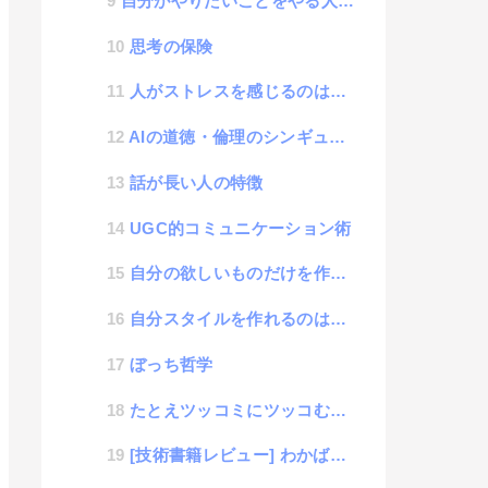
自分がやりたいことをやる人生は、"スキルアップ"と"運"しかない話
思考の保険
人がストレスを感じるのは、やらなければいけないことから逃げたい時
AIの道徳・倫理のシンギュラリティはいつ？
話が長い人の特徴
UGC的コミュニケーション術
自分の欲しいものだけを作るクリエーター
自分スタイルを作れるのは自分だけ
ぼっち哲学
たとえツッコミにツッコむブログ
[技術書籍レビュー] わかばちゃんと、つくって、壊して、直して学ぶNewSQL入門