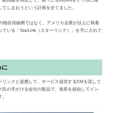
、副回線を用意して、徐々に宅内LANをそっちに移
してしまおうという計画を企てました。

どの独自回線網ではなく、アメリカ企業が以上に執着
いる「StarLink（スターリンク）」を手に入れて
めに
ーリンクと提携して、サービス提供するCMを流して
ク氏の手がける会社の製品で、衛星を経由してイン
。
