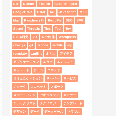
DIY
Docker
English
GoogleBlogger
GoogleDrive
HTML
IoT
Javascript
MIDI
Mac
RaspberryPi
RetroPie
SEO
SVG
Sound
Three.js
Tips
Tool
Toy
UI/UX研究
VR
Web制作
Wordpress
chart.js
git
iPhone
mobile
sql
template
xmllint
まとめ
アイデア
アプリケーション
エラー
エンジニア
ガジェット
ゲーム
コマンド
コミュニケーション
サーバー
サービス
ジョーク
スニペット
スポーツ
スマートフォン
セキュリティ
セミナー
チェックリスト
テクノロジー
テンプレート
デザイン
データ
データベース
トラブル