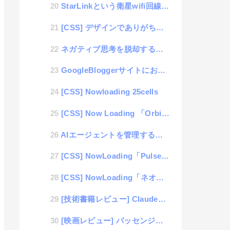
StarLinkという衛星wifi回線を手にした話
[CSS] デザインでありがちな文字にカブる下線デザイン（アニメもあるよ）
ネガティブ思考を脱却する論理思考
GoogleBloggerサイトにおける画像多めページのトラブル対応
[CSS] Nowloading 25cells
[CSS] Now Loading 「Orbit Ring Loader」
AIエージェントを管理する、AItank（アイタンク）サービス
[CSS] NowLoading「Pulse Dot Loader」
[CSS] NowLoading「ネオン・ヘイロー・スピナー」
[技術書籍レビュー] ClaudeCodeによるAI駆動開発入門
[映画レビュー] パッセンジャー