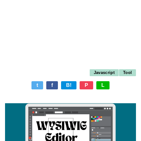
Javascript
Tool
t
f
B!
P
L