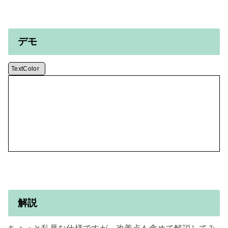
デモ
TextColor
解説