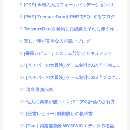
[CSS] 今時の入力フォームバリデーションUI
[PHP] TreasureDataをPHPでSQLするプログラム
TreasureDataを解約した経緯とそれに伴う作業内容の話
楽しむ事が苦手な人が読むブログ
[書籍レビュー] システム設計とドキュメント
[ペチパーの大冒険] ゲーム制作#024「HTML+CSSのゲームコンテンツ」
[ペチパーの大冒険] ゲーム制作#023「プログラミング学習に役立つゲームコンテンツのアイデア」
適当最強伝説
他人に興味が無いエンジニアの評価のされ方
[読書レビュー] 離職防止の教科書
[Tool] 開発備忘録 WYSIWIGエディタ作る話。#05 ver1.0をGithubにアップ