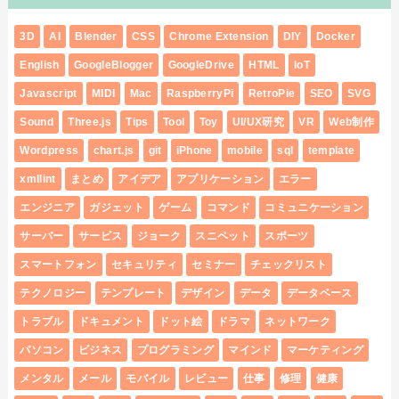
3D
AI
Blender
CSS
Chrome Extension
DIY
Docker
English
GoogleBlogger
GoogleDrive
HTML
IoT
Javascript
MIDI
Mac
RaspberryPi
RetroPie
SEO
SVG
Sound
Three.js
Tips
Tool
Toy
UI/UX研究
VR
Web制作
Wordpress
chart.js
git
iPhone
mobile
sql
template
xmllint
まとめ
アイデア
アプリケーション
エラー
エンジニア
ガジェット
ゲーム
コマンド
コミュニケーション
サーバー
サービス
ジョーク
スニペット
スポーツ
スマートフォン
セキュリティ
セミナー
チェックリスト
テクノロジー
テンプレート
デザイン
データ
データベース
トラブル
ドキュメント
ドット絵
ドラマ
ネットワーク
パソコン
ビジネス
プログラミング
マインド
マーケティング
メンタル
メール
モバイル
レビュー
仕事
修理
健康