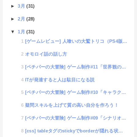
►
3月
(31)
►
2月
(28)
▼
1月
(31)
[ゲームレビュー] 人喰いの大鷲トリコ（PS4版）
オモロイ話の話し方
[ペチパーの大冒険] ゲーム制作#11「世界観の構築」
ITが発達すると人は駄目になる説
[ペチパーの大冒険] ゲーム制作#10「キャラクター考案」
疑問スキルを上げて質の高い自分を作ろう！
[ペチパーの大冒険] ゲーム制作#09「シナリオ基礎編」
[css] tableタグのstickyでborderが隠れる状態の回避方法