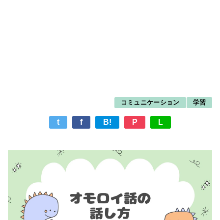
コミュニケーション
学習
t
f
B!
P
L