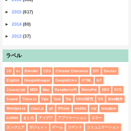
►
2015
(617)
►
2014
(80)
►
2013
(37)
ラベル
3D
AI
Blender
CSS
Chrome Extension
DIY
Docker
English
GoogleBlogger
GoogleDrive
HTML
IoT
Javascript
MIDI
Mac
RaspberryPi
RetroPie
SEO
SVG
Sound
Three.js
Tips
Tool
Toy
UI/UX研究
VR
Web制作
Wordpress
chart.js
git
iPhone
mobile
sql
template
xmllint
まとめ
アイデア
アプリケーション
エラー
エンジニア
ガジェット
ゲーム
コマンド
コミュニケーション