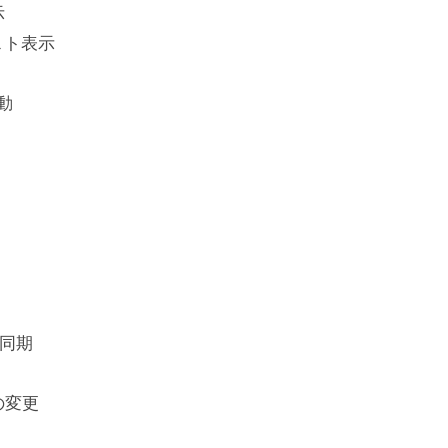
示
スト表示
動
の同期
の変更