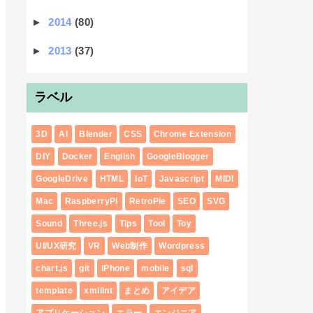
►
2014
(80)
►
2013
(37)
ラベル
3D
AI
Blender
CSS
Chrome Extension
DIY
Docker
English
GoogleBlogger
GoogleDrive
HTML
IoT
Javascript
MIDI
Mac
RaspberryPi
RetroPie
SEO
SVG
Sound
Three.js
Tips
Tool
Toy
UI/UX研究
VR
Web制作
Wordpress
chart.js
git
iPhone
mobile
sql
template
xmllint
まとめ
アイデア