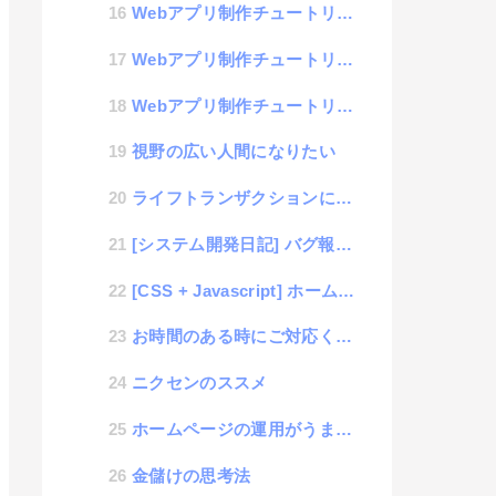
Webアプリ制作チュートリアル #03「アーキテクチャ」
Webアプリ制作チュートリアル #02「学習手順」
Webアプリ制作チュートリアル #01「はじめの一歩」
視野の広い人間になりたい
ライフトランザクションについて考える
[システム開発日記] バグ報告のウソを見抜け！
[CSS + Javascript] ホームページ制作テクニック : ページ内リンクでURLにハッシ...
お時間のある時にご対応くださいは相手を追い込む呪いの言葉
ニクセンのススメ
ホームページの運用がうまくできない会社が多い話
金儲けの思考法