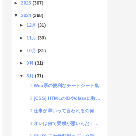
►
2025
(367)
▼
2024
(368)
►
12月
(31)
►
11月
(30)
►
10月
(31)
►
9月
(31)
▼
8月
(31)
Web系の便利なチートシート集
[CSS] HTMLのIDやclassに数字から始まる文字列をどうしても書きたい場合の方法
仕事が早いって言われるの何でだろう？
オレは何て要領が悪いんだ！と思ったら読むブログ