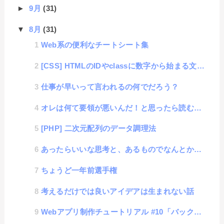
►
9月
(31)
▼
8月
(31)
Web系の便利なチートシート集
[CSS] HTMLのIDやclassに数字から始まる文字列をどうしても書きたい場合の方法
仕事が早いって言われるの何でだろう？
オレは何て要領が悪いんだ！と思ったら読むブログ
[PHP] 二次元配列のデータ調理法
あったらいいな思考と、あるものでなんとかなる思考
ちょうど一年前選手権
考えるだけでは良いアイデアは生まれない話
Webアプリ制作チュートリアル #10「バックエンドプログラミング言語」