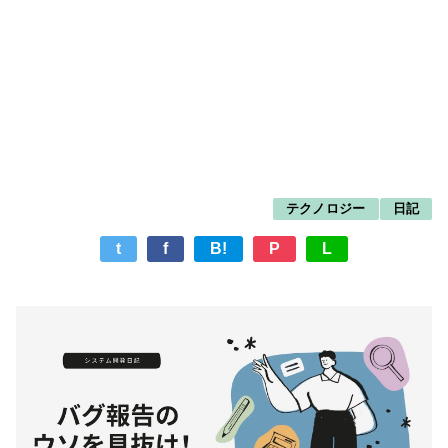
テクノロジー
日記
t
f
B!
P
L