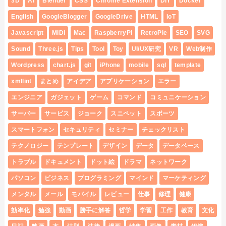
3D
AI
Blender
CSS
Chrome Extension
DIY
Docker
English
GoogleBlogger
GoogleDrive
HTML
IoT
Javascript
MIDI
Mac
RaspberryPi
RetroPie
SEO
SVG
Sound
Three.js
Tips
Tool
Toy
UI/UX研究
VR
Web制作
Wordpress
chart.js
git
iPhone
mobile
sql
template
xmllint
まとめ
アイデア
アプリケーション
エラー
エンジニア
ガジェット
ゲーム
コマンド
コミュニケーション
サーバー
サービス
ジョーク
スニペット
スポーツ
スマートフォン
セキュリティ
セミナー
チェックリスト
テクノロジー
テンプレート
デザイン
データ
データベース
トラブル
ドキュメント
ドット絵
ドラマ
ネットワーク
パソコン
ビジネス
プログラミング
マインド
マーケティング
メンタル
メール
モバイル
レビュー
仕事
修理
健康
効率化
勉強
動画
勝手に解答
哲学
学習
工作
教育
文化