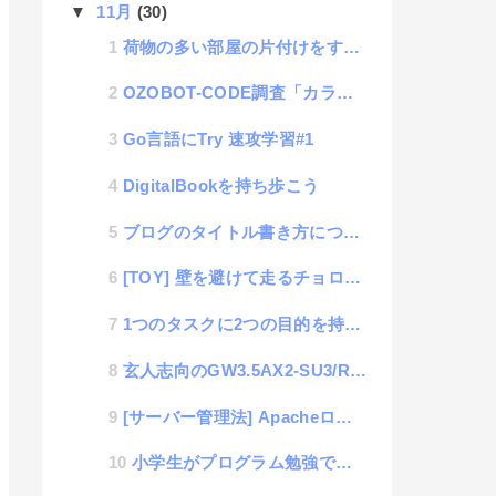
▼
11月
(30)
荷物の多い部屋の片付けをするポイント
OZOBOT-CODE調査「カラー指定を理解する」
Go言語にTry 速攻学習#1
DigitalBookを持ち歩こう
ブログのタイトル書き方についての検討
[TOY] 壁を避けて走るチョロQ「Q-eyes」
1つのタスクに2つの目的を持たせる事で成長を加速させる
玄人志向のGW3.5AX2-SU3/REV2.0を使って大容量NAS構築手記 #1
[サーバー管理法] Apacheログから時間別のIPアドレスのコネクト数を取得
小学生がプログラム勉強できる「ozobot」の使用レポート