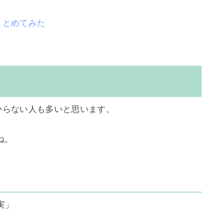
まとめてみた
からない人も多いと思います。

。

実」
