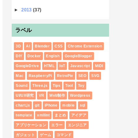
►
2013
(37)
ラベル
3D
AI
Blender
CSS
Chrome Extension
DIY
Docker
English
GoogleBlogger
GoogleDrive
HTML
IoT
Javascript
MIDI
Mac
RaspberryPi
RetroPie
SEO
SVG
Sound
Three.js
Tips
Tool
Toy
UI/UX研究
VR
Web制作
Wordpress
chart.js
git
iPhone
mobile
sql
template
xmllint
まとめ
アイデア
アプリケーション
エラー
エンジニア
ガジェット
ゲーム
コマンド