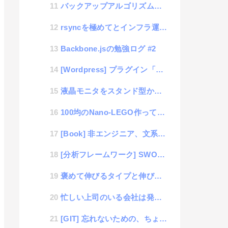
バックアップアルゴリズムを知らなければ、これからの時代苦労するかも
rsyncを極めてとインフラ運用に強くなろう！
Backbone.jsの勉強ログ #2
[Wordpress] プラグイン「AmazonJS」を使ってアフェリエイトのUIデザイン向上
液晶モニタをスタンド型からアーム式に変更するだけで、色々解決する事
100均のNano-LEGO作ってみました
[Book] 非エンジニア、文系、ビジネスマンのための人工知能入門: 数式が苦手なあなたにオススメ
[分析フレームワーク] SWOT分析で自己分析
褒めて伸びるタイプと伸びないタイプ
忙しい上司のいる会社は発展しない説
[GIT] 忘れないための、ちょこっと作業備忘録