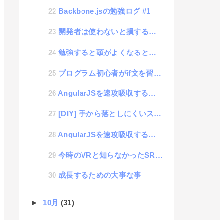
Backbone.jsの勉強ログ #1
開発者は使わないと損するWEBブラウザ「BLISK」
勉強すると頭がよくなるというのは半分ぐらいウソかもしれない
プログラム初心者がif文を習得する術
AngularJSを速攻吸収する方法 #2
[DIY] 手から落としにくいスマホケースを作る
AngularJSを速攻吸収する方法 #1
今時のVRと知らなかったSRについての調査
成長するための大事な事
►
10月
(31)