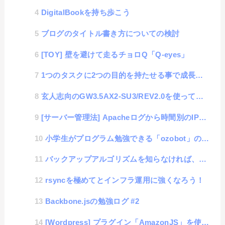
DigitalBookを持ち歩こう
ブログのタイトル書き方についての検討
[TOY] 壁を避けて走るチョロQ「Q-eyes」
1つのタスクに2つの目的を持たせる事で成長を加速させる
玄人志向のGW3.5AX2-SU3/REV2.0を使って大容量NAS構築手記 #1
[サーバー管理法] Apacheログから時間別のIPアドレスのコネクト数を取得
小学生がプログラム勉強できる「ozobot」の使用レポート
バックアップアルゴリズムを知らなければ、これからの時代苦労するかも
rsyncを極めてとインフラ運用に強くなろう！
Backbone.jsの勉強ログ #2
[Wordpress] プラグイン「AmazonJS」を使ってアフェリエイトのUIデザイン向上