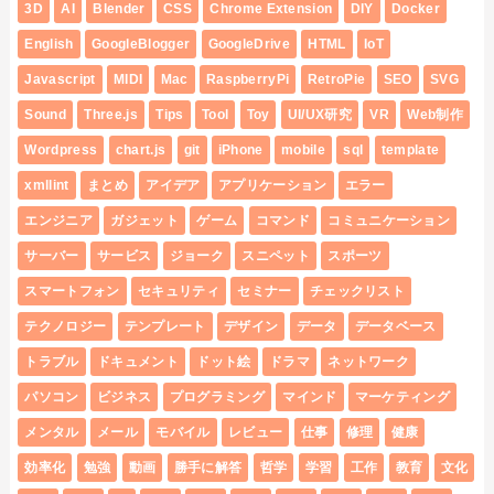
3D
AI
Blender
CSS
Chrome Extension
DIY
Docker
English
GoogleBlogger
GoogleDrive
HTML
IoT
Javascript
MIDI
Mac
RaspberryPi
RetroPie
SEO
SVG
Sound
Three.js
Tips
Tool
Toy
UI/UX研究
VR
Web制作
Wordpress
chart.js
git
iPhone
mobile
sql
template
xmllint
まとめ
アイデア
アプリケーション
エラー
エンジニア
ガジェット
ゲーム
コマンド
コミュニケーション
サーバー
サービス
ジョーク
スニペット
スポーツ
スマートフォン
セキュリティ
セミナー
チェックリスト
テクノロジー
テンプレート
デザイン
データ
データベース
トラブル
ドキュメント
ドット絵
ドラマ
ネットワーク
パソコン
ビジネス
プログラミング
マインド
マーケティング
メンタル
メール
モバイル
レビュー
仕事
修理
健康
効率化
勉強
動画
勝手に解答
哲学
学習
工作
教育
文化