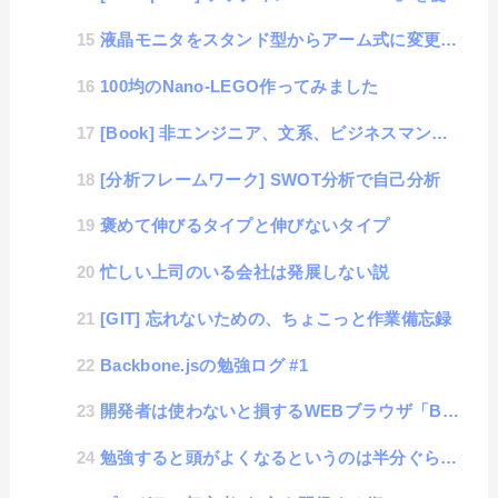
液晶モニタをスタンド型からアーム式に変更するだけで、色々解決する事
100均のNano-LEGO作ってみました
[Book] 非エンジニア、文系、ビジネスマンのための人工知能入門: 数式が苦手なあなたにオススメ
[分析フレームワーク] SWOT分析で自己分析
褒めて伸びるタイプと伸びないタイプ
忙しい上司のいる会社は発展しない説
[GIT] 忘れないための、ちょこっと作業備忘録
Backbone.jsの勉強ログ #1
開発者は使わないと損するWEBブラウザ「BLISK」
勉強すると頭がよくなるというのは半分ぐらいウソかもしれない