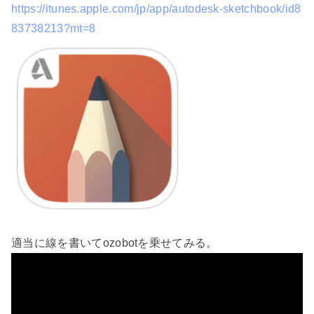
https://itunes.apple.com/jp/app/autodesk-sketchbook/id8
83738213?mt=8