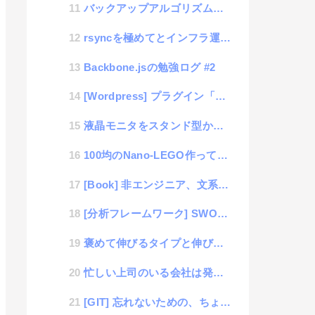
バックアップアルゴリズムを知らなければ、これからの時代苦労するかも
rsyncを極めてとインフラ運用に強くなろう！
Backbone.jsの勉強ログ #2
[Wordpress] プラグイン「AmazonJS」を使ってアフェリエイトのUIデザイン向上
液晶モニタをスタンド型からアーム式に変更するだけで、色々解決する事
100均のNano-LEGO作ってみました
[Book] 非エンジニア、文系、ビジネスマンのための人工知能入門: 数式が苦手なあなたにオススメ
[分析フレームワーク] SWOT分析で自己分析
褒めて伸びるタイプと伸びないタイプ
忙しい上司のいる会社は発展しない説
[GIT] 忘れないための、ちょこっと作業備忘録