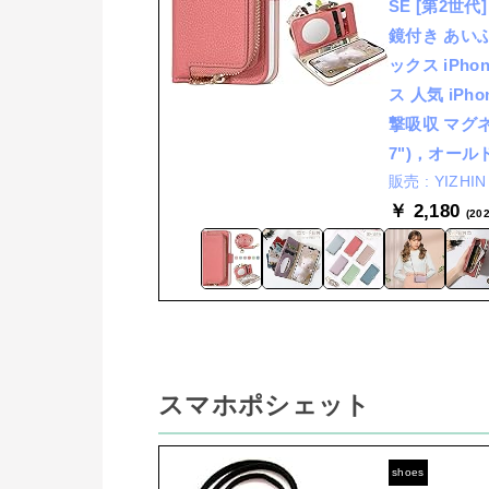
SE [第2世代
鏡付き あいふ
ックス iPho
ス 人気 iP
撃吸収 マグネット
7")，オー
YIZH
￥ 2,180
(20
スマホポシェット
shoes