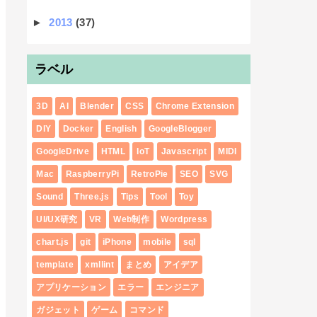
►
2013
(37)
ラベル
3D
AI
Blender
CSS
Chrome Extension
DIY
Docker
English
GoogleBlogger
GoogleDrive
HTML
IoT
Javascript
MIDI
Mac
RaspberryPi
RetroPie
SEO
SVG
Sound
Three.js
Tips
Tool
Toy
UI/UX研究
VR
Web制作
Wordpress
chart.js
git
iPhone
mobile
sql
template
xmllint
まとめ
アイデア
アプリケーション
エラー
エンジニア
ガジェット
ゲーム
コマンド