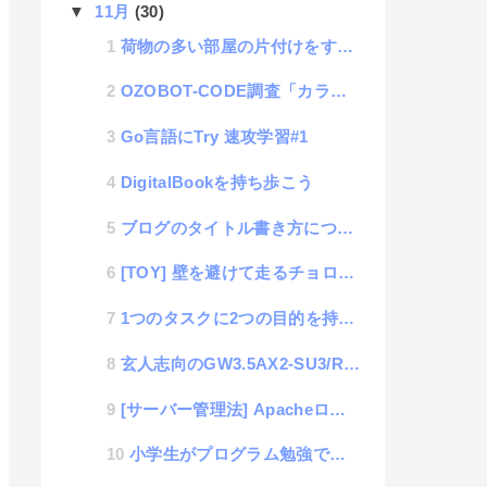
▼
11月
(30)
荷物の多い部屋の片付けをするポイント
OZOBOT-CODE調査「カラー指定を理解する」
Go言語にTry 速攻学習#1
DigitalBookを持ち歩こう
ブログのタイトル書き方についての検討
[TOY] 壁を避けて走るチョロQ「Q-eyes」
1つのタスクに2つの目的を持たせる事で成長を加速させる
玄人志向のGW3.5AX2-SU3/REV2.0を使って大容量NAS構築手記 #1
[サーバー管理法] Apacheログから時間別のIPアドレスのコネクト数を取得
小学生がプログラム勉強できる「ozobot」の使用レポート