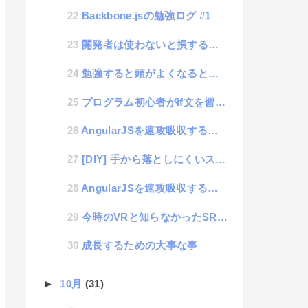
Backbone.jsの勉強ログ #1
開発者は使わないと損するWEBブラウザ「BLISK」
勉強すると頭がよくなるというのは半分ぐらいウソかもしれない
プログラム初心者がif文を習得する術
AngularJSを速攻吸収する方法 #2
[DIY] 手から落としにくいスマホケースを作る
AngularJSを速攻吸収する方法 #1
今時のVRと知らなかったSRについての調査
成長するための大事な事
►
10月
(31)