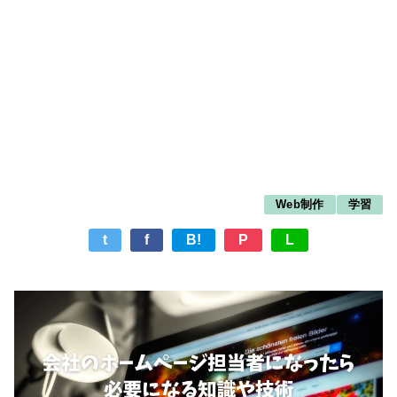
Web制作
学習
t
f
B!
P
L