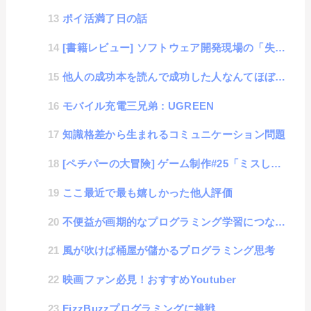
ポイ活満了日の話
[書籍レビュー] ソフトウェア開発現場の「失敗」集めてみた
他人の成功本を読んで成功した人なんてほぼ皆無
モバイル充電三兄弟 : UGREEN
知識格差から生まれるコミュニケーション問題
[ペチパーの大冒険] ゲーム制作#25「ミスしがちなHTMLクイズ（簡単編）」
ここ最近で最も嬉しかった他人評価
不便益が画期的なプログラミング学習につながるアイデア学習法
風が吹けば桶屋が儲かるプログラミング思考
映画ファン必見！おすすめYoutuber
FizzBuzzプログラミングに挑戦