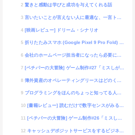
驚きと感動は学びと成功を与えてくれる話
言いたいことが言えない人に最適な、一言トーク術
[映画レビュー] ドリーム・シナリオ
折りたたみスマホ (Google Pixel 9 Pro Fold) についての話
会社のホームページ担当者になったら必要になる知識や技術
[ペチパーの大冒険] ゲーム制作#27「ミスしがちなHTMLクイズ（簡単編2）」
簿外資産のオペレーティングリースはどのくらい節税にいいのか？
プログラミングをほんのちょっと知ってる人の話
[書籍レビュー] 読むだけで数字センスがみるみる良くなる本
[ペチパーの大冒険] ゲーム制作#26「ミスしがちなCSSクイズ（簡単編）」
キャッシュデポジットサービスをするビジネススキームのトリック