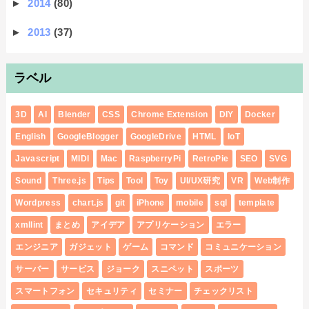
►
2014
(80)
►
2013
(37)
ラベル
3D
AI
Blender
CSS
Chrome Extension
DIY
Docker
English
GoogleBlogger
GoogleDrive
HTML
IoT
Javascript
MIDI
Mac
RaspberryPi
RetroPie
SEO
SVG
Sound
Three.js
Tips
Tool
Toy
UI/UX研究
VR
Web制作
Wordpress
chart.js
git
iPhone
mobile
sql
template
xmllint
まとめ
アイデア
アプリケーション
エラー
エンジニア
ガジェット
ゲーム
コマンド
コミュニケーション
サーバー
サービス
ジョーク
スニペット
スポーツ
スマートフォン
セキュリティ
セミナー
チェックリスト