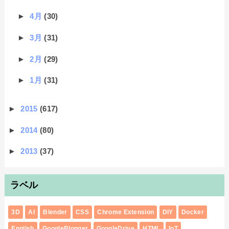
►
4月
(30)
►
3月
(31)
►
2月
(29)
►
1月
(31)
►
2015
(617)
►
2014
(80)
►
2013
(37)
ラベル
3D
AI
Blender
CSS
Chrome Extension
DIY
Docker
English
GoogleBlogger
GoogleDrive
HTML
IoT