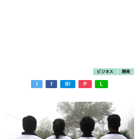
ビジネス
開発
t
f
B!
P
L