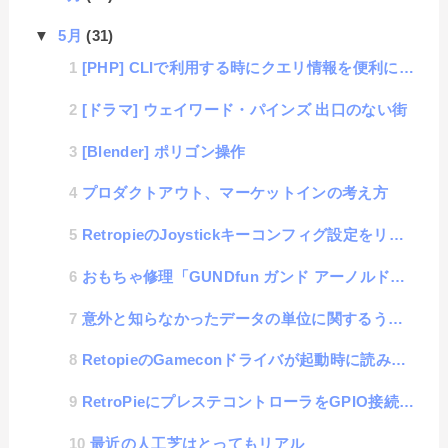
▼
5月
(31)
[PHP] CLIで利用する時にクエリ情報を便利に取得する方法
[ドラマ] ウェイワード・パインズ 出口のない街
[Blender] ポリゴン操作
プロダクトアウト、マーケットインの考え方
RetropieのJoystickキーコンフィグ設定をリセットする方法
おもちゃ修理「GUNDfun ガンド アーノルドスノーリングピッグ」
意外と知らなかったデータの単位に関するうんちく
RetopieのGameconドライバが起動時に読み込まれない時の対処方法
RetroPieにプレステコントローラをGPIO接続にTry
最近の人工芝はとってもリアル