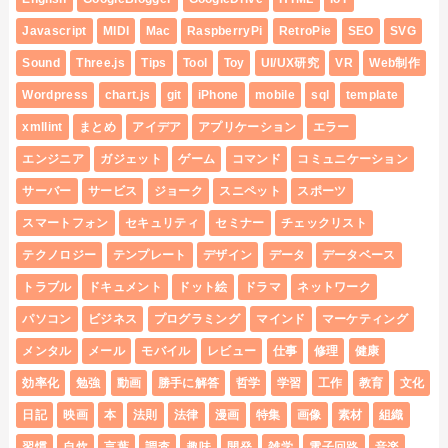
Javascript
MIDI
Mac
RaspberryPi
RetroPie
SEO
SVG
Sound
Three.js
Tips
Tool
Toy
UI/UX研究
VR
Web制作
Wordpress
chart.js
git
iPhone
mobile
sql
template
xmllint
まとめ
アイデア
アプリケーション
エラー
エンジニア
ガジェット
ゲーム
コマンド
コミュニケーション
サーバー
サービス
ジョーク
スニペット
スポーツ
スマートフォン
セキュリティ
セミナー
チェックリスト
テクノロジー
テンプレート
デザイン
データ
データベース
トラブル
ドキュメント
ドット絵
ドラマ
ネットワーク
パソコン
ビジネス
プログラミング
マインド
マーケティング
メンタル
メール
モバイル
レビュー
仕事
修理
健康
効率化
勉強
動画
勝手に解答
哲学
学習
工作
教育
文化
日記
映画
本
法則
法律
漫画
特集
画像
素材
組織
習慣
自炊
言葉
調査
趣味
開発
雑学
電子回路
音楽