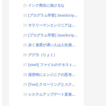
インク商法に負けるな
[プログラム学習] JavaScript #4 「ファイル読み込み」
サラリーマンエンジニアは今すぐ待遇の不満を言うのを止めろ
[プログラム学習] JavaScript #3 「if文」
歩く速度が遅い人は人生損だらけ
ググ力（りょく）
[shell] ファイルのテキスト読み込みサンプル
採用時にエンジニアの思考を見抜くアルゴリズム
[Tool] クローリングとスクレイピングでツール作成 #1「Webサイトのリンク一覧を取得」
システムアップデート直後に問題発覚。その時の開発員の心境とは？