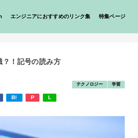
h
エンジニアにおすすめのリンク集
特集ページ
識？！記号の読み方
テクノロジー
学習
B!
P
L