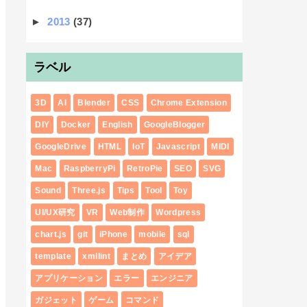
►
2013
(37)
ラベル
3D
AI
Blender
CSS
Chrome Extension
DIY
Docker
English
GoogleBlogger
GoogleDrive
HTML
IoT
Javascript
MIDI
Mac
RaspberryPi
RetroPie
SEO
SVG
Sound
Three.js
Tips
Tool
Toy
UI/UX研究
VR
Web制作
Wordpress
chart.js
git
iPhone
mobile
sql
template
xmllint
まとめ
アイデア
アプリケーション
エラー
エンジニア
ガジェット
ゲーム
コマンド