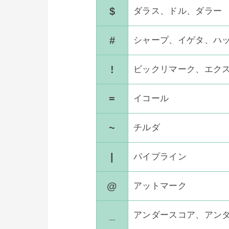
$
ダラス、ドル、ダラー
#
シャープ、イゲタ、ハ
!
ビックリマーク、エク
=
イコール
~
チルダ
|
パイプライン
@
アットマーク
_
アンダースコア、アン