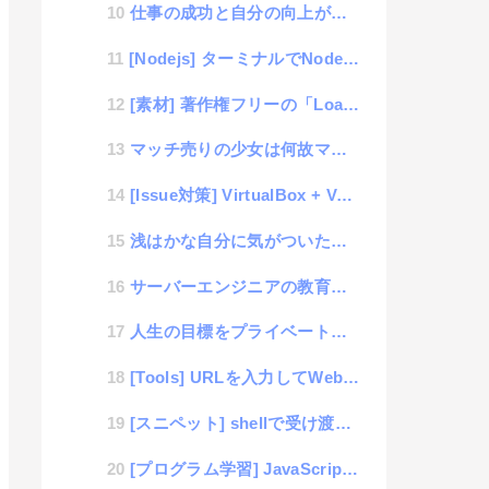
仕事の成功と自分の向上がリンクできると必ず成功するという事
[Nodejs] ターミナルでNodejsを実行した時にArgv情報を取得する方法
[素材] 著作権フリーの「Loading」Gifアニメーション画像 40個
マッチ売りの少女は何故マッチが売れなかったのか？
[Issue対策] VirtualBox + VagrantでJSファイルが「Uncaught Sy...
浅はかな自分に気がついた人だけが成長できる法則
サーバーエンジニアの教育に必要な5項目
人生の目標をプライベートにおいている人は仕事で成功出来ない法則
[Tools] URLを入力してWebサイトの画面をキャプチャするツール
[スニペット] shellで受け渡しの引数をkey、valueで行うようにする
[プログラム学習] JavaScript #5 「ファイル書き込み」