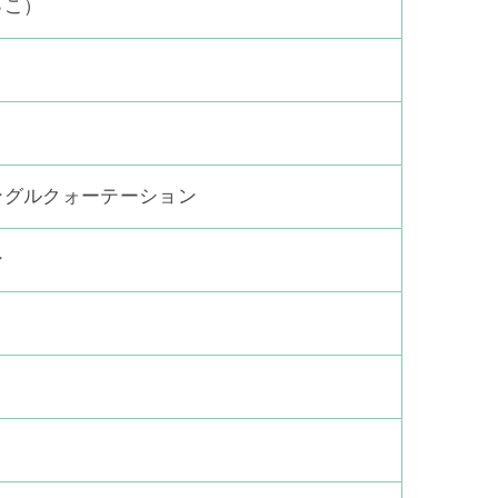
っこ）
ングルクォーテーション
ン