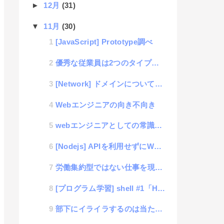
►
12月
(31)
▼
11月
(30)
[JavaScript] Prototype調べ
優秀な従業員は2つのタイプがある
[Network] ドメインについての学習
Webエンジニアの向き不向き
webエンジニアとしての常識？！記号の読み方
[Nodejs] APIを利用せずにWEBサービスを利用したい。 #1「Google検索をして初回ペ...
労働集約型ではない仕事を現在の労働基準法にのっとって考える。
[プログラム学習] shell #1「HelloWorld」
部下にイライラするのは当たり前。仕事における上司の在り方。