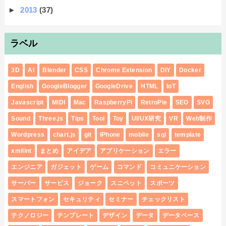
►
2013
(37)
ラベル
3D
AI
Blender
CSS
Chrome Extension
DIY
Docker
English
GoogleBlogger
GoogleDrive
HTML
IoT
Javascript
MIDI
Mac
RaspberryPi
RetroPie
SEO
SVG
Sound
Three.js
Tips
Tool
Toy
UI/UX研究
VR
Web制作
Wordpress
chart.js
git
iPhone
mobile
sql
template
xmllint
まとめ
アイデア
アプリケーション
エラー
エンジニア
ガジェット
ゲーム
コマンド
コミュニケーション
サーバー
サービス
ジョーク
スニペット
スポーツ
スマートフォン
セキュリティ
セミナー
チェックリスト
テクノロジー
テンプレート
デザイン
データ
データベース