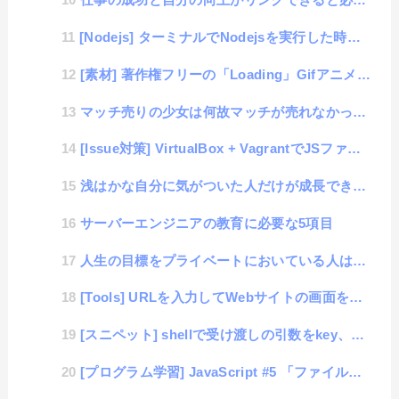
[Nodejs] ターミナルでNodejsを実行した時にArgv情報を取得する方法
[素材] 著作権フリーの「Loading」Gifアニメーション画像 40個
マッチ売りの少女は何故マッチが売れなかったのか？
[Issue対策] VirtualBox + VagrantでJSファイルが「Uncaught Sy...
浅はかな自分に気がついた人だけが成長できる法則
サーバーエンジニアの教育に必要な5項目
人生の目標をプライベートにおいている人は仕事で成功出来ない法則
[Tools] URLを入力してWebサイトの画面をキャプチャするツール
[スニペット] shellで受け渡しの引数をkey、valueで行うようにする
[プログラム学習] JavaScript #5 「ファイル書き込み」