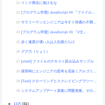
インク商法に負けるな
[プログラム学習] JavaScript #4 「ファイル読み込み」
サラリーマンエンジニアは今すぐ待遇の不満を言うのを止めろ
[プログラム学習] JavaScript #3 「if文」
歩く速度が遅い人は人生損だらけ
ググ力（りょく）
[shell] ファイルのテキスト読み込みサンプル
採用時にエンジニアの思考を見抜くアルゴリズム
[Tool] クローリングとスクレイピングでツール作成 #1「Webサイトのリンク一覧を取得」
システムアップデート直後に問題発覚。その時の開発員の心境とは？
►
10月
(31)