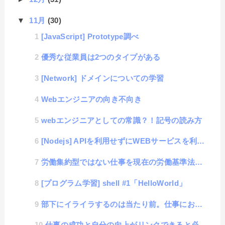
▼
11月
(30)
[JavaScript] Prototype調べ
優秀な従業員は2つのタイプがある
[Network] ドメインについての学習
Webエンジニアの向き不向き
webエンジニアとしての常識？！記号の読み方
[Nodejs] APIを利用せずにWEBサービスを利用したい。 #1「Google検索をして初回ペ...
労働集約型ではない仕事を現在の労働基準法にのっとって考える。
[プログラム学習] shell #1「HelloWorld」
部下にイライラするのは当たり前。仕事における上司の在り方。
仕事の成功と自分の向上がリンクできると必ず成功するという事