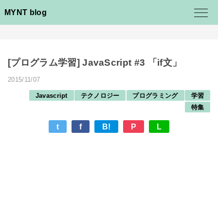
MYNT blog
[プログラム学習] JavaScript #3 「if文」
2015/11/07
Javascript
テクノロジー
プログラミング
学習
特集
t
f
B!
P
L