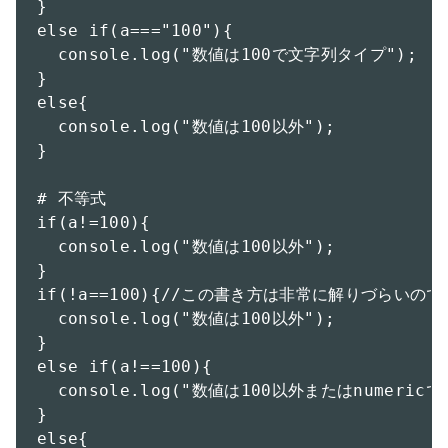
}

else if(a==="100"){

  console.log("数値は100で文字列タイプ");

}

else{

  console.log("数値は100以外");

}

# 不等式

if(a!=100){

  console.log("数値は100以外");

}

if(!a==100){//この書き方は非常に解りづらいの
  console.log("数値は100以外");

}

else if(a!==100){

  console.log("数値は100以外またはnumericで
}

else{
