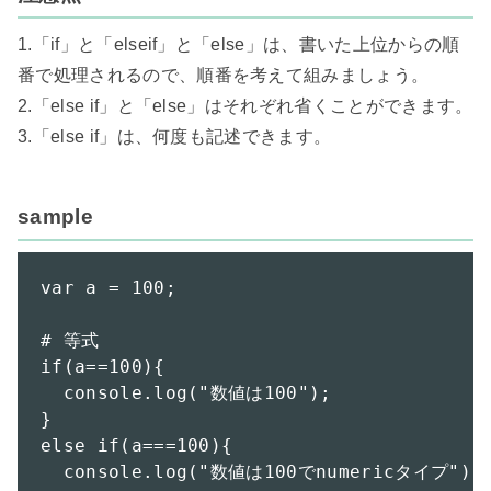
1.「if」と「elseif」と「else」は、書いた上位からの順
番で処理されるので、順番を考えて組みましょう。

2.「else if」と「else」はそれぞれ省くことができます。

3.「else if」は、何度も記述できます。

sample
var a = 100;

# 等式

if(a==100){

  console.log("数値は100");

}

else if(a===100){

  console.log("数値は100でnumericタイプ");
