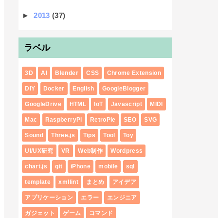
►
2013
(37)
ラベル
3D
AI
Blender
CSS
Chrome Extension
DIY
Docker
English
GoogleBlogger
GoogleDrive
HTML
IoT
Javascript
MIDI
Mac
RaspberryPi
RetroPie
SEO
SVG
Sound
Three.js
Tips
Tool
Toy
UI/UX研究
VR
Web制作
Wordpress
chart.js
git
iPhone
mobile
sql
template
xmllint
まとめ
アイデア
アプリケーション
エラー
エンジニア
ガジェット
ゲーム
コマンド