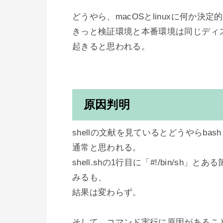
どうやら、macOSとlinuxに何か決
きっと検証環境と本番環境は同じディスト
起きると思われる。

原因判明
shellの文献を見ているとどうやらba
通常と思われる。

shell.shの1行目に「#!/bin/sh」
みるも、

結果は変わらず。

そして、コマンド実行に原因があること