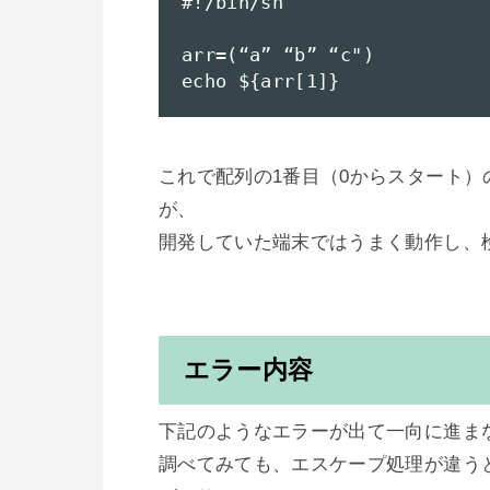
#!/bin/sh

arr=(“a” “b” “c")

echo ${arr[1]}
これで配列の1番目（0からスタート）
が、

開発していた端末ではうまく動作し、検
エラー内容
下記のようなエラーが出て一向に進まな
調べてみても、エスケープ処理が違う