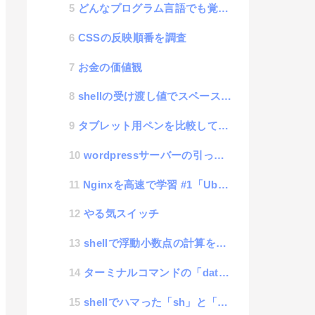
どんなプログラム言語でも覚える時にの共通習得仕様：15項目
CSSの反映順番を調査
お金の価値観
shellの受け渡し値でスペースを含めたい時の対応
タブレット用ペンを比較してみた
wordpressサーバーの引っ越し
Nginxを高速で学習 #1「UbuntuにNginxとPHPを高速インストール」
やる気スイッチ
shellで浮動小数点の計算をする方法
ターミナルコマンドの「date」でミリ秒を表示するまでの道のり
shellでハマった「sh」と「bash」の違いについて