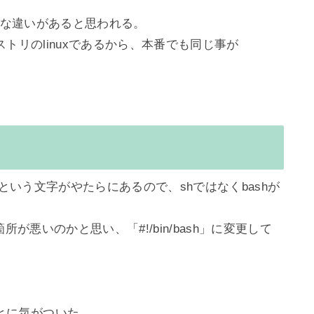
定的な違いがあると思われる。

リのlinuxであるから、本番でも同じ事が

shという文字がやたらにあるので、shではなくbashが
とある箇所が悪いのかと思い、「#!/bin/bash」に変更して
に気がついた。
