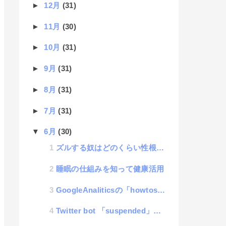
►
12月
(31)
►
11月
(30)
►
10月
(31)
►
9月
(31)
►
8月
(31)
►
7月
(31)
▼
6月
(30)
ズルする奴はどのくらい性根が腐っているのか
睡眠の仕組みを知って健康活用
GoogleAnaliticsの「howtostopreferralspam.eu」リファラについて...
Twitter bot 「suspended」の時の対処方法