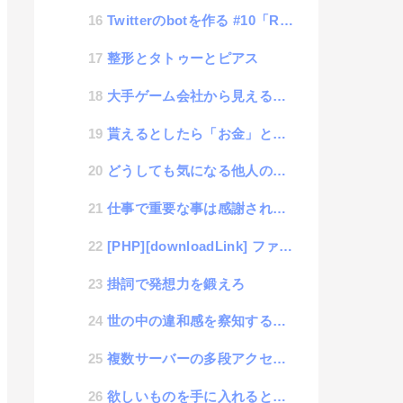
Twitterのbotを作る #10「Rate Limit exceededエラー」
整形とタトゥーとピアス
大手ゲーム会社から見えるゲーム開発事情
貰えるとしたら「お金」と「時間」どちらが良いですか？
どうしても気になる他人の甘え
仕事で重要な事は感謝される事
[PHP][downloadLink] ファイルダウンロードツール
掛詞で発想力を鍛えろ
世の中の違和感を察知する能力を養う必要性
複数サーバーの多段アクセスとそれに必要な設定でセキュリティを考える
欲しいものを手に入れると、脳の活動は停止する