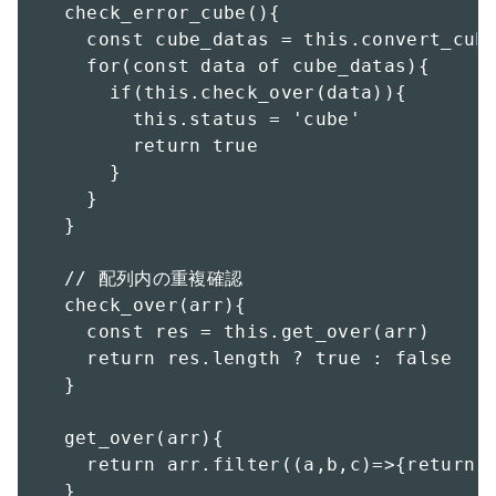
  check_error_cube(){

    const cube_datas = this.convert_cube
    for(const data of cube_datas){

      if(this.check_over(data)){

        this.status = 'cube'

        return true

      }

    }

  }

  // 配列内の重複確認

  check_over(arr){

    const res = this.get_over(arr)

    return res.length ? true : false

  }

  get_over(arr){

    return arr.filter((a,b,c)=>{return c
  }
