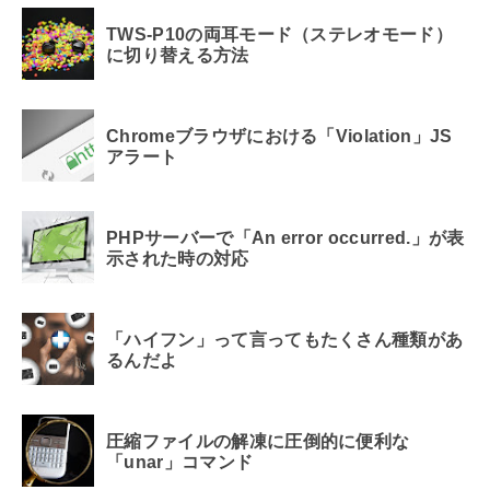
TWS-P10の両耳モード（ステレオモード）
に切り替える方法
Chromeブラウザにおける「Violation」JS
アラート
PHPサーバーで「An error occurred.」が表
示された時の対応
「ハイフン」って言ってもたくさん種類があ
るんだよ
圧縮ファイルの解凍に圧倒的に便利な
「unar」コマンド