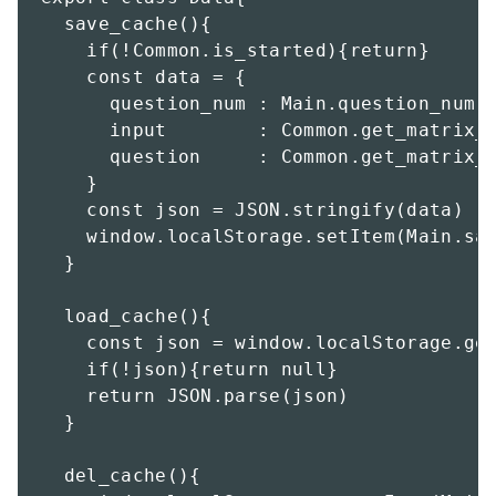
  save_cache(){

    if(!Common.is_started){return}

    const data = {

      question_num : Main.question_num,

      input        : Common.get_matrix_n
      question     : Common.get_matrix_n
    }

    const json = JSON.stringify(data)

    window.localStorage.setItem(Main.sav
  }

  load_cache(){

    const json = window.localStorage.get
    if(!json){return null}

    return JSON.parse(json)

  }

  del_cache(){
