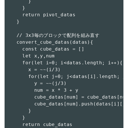
      }

    }

    return pivot_datas

  }

  // 3x3毎のブロックで配列を組み直す

  convert_cube_datas(datas){

    const cube_datas = []

    let x,y,num

    for(let i=0; i<datas.length; i++){

      x = ~~(i/3)

      for(let j=0; j<datas[i].length; j+
        y = ~~(j/3)

        num = x * 3 + y

        cube_datas[num] = cube_datas[num
        cube_datas[num].push(datas[i][j]
      }

    }

    return cube_datas
