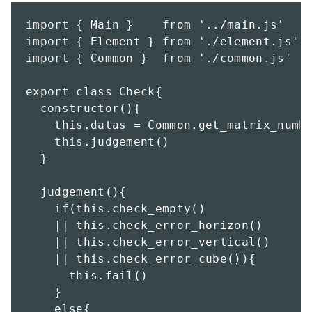
import { Main }    from '../main.js'

import { Element } from './element.js'

import { Common }  from './common.js'

export class Check{

  constructor(){

    this.datas = Common.get_matrix_numbe
    this.judgement()

  }

  judgement(){

    if(this.check_empty()

    || this.check_error_horizon()

    || this.check_error_vertical()

    || this.check_error_cube()){

      this.fail()

    }

    else{
