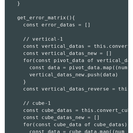
  }

  get_error_matrix(){

    const error_datas = []

    // vertical-1

    const vertical_datas = this.convert_
    const vertical_datas_new = []

    for(const pivot_data of vertical_dat
      const data = pivot_data.map((num ,
      vertical_datas_new.push(data)

    }

    const vertical_datas_reverse = this.
    // cube-1

    const cube_datas = this.convert_cube
    const cube_datas_new = []

    for(const cube_data of cube_datas){

      const data = cube_data.map((num , 