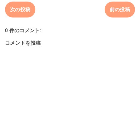
次の投稿
前の投稿
0 件のコメント:
コメントを投稿