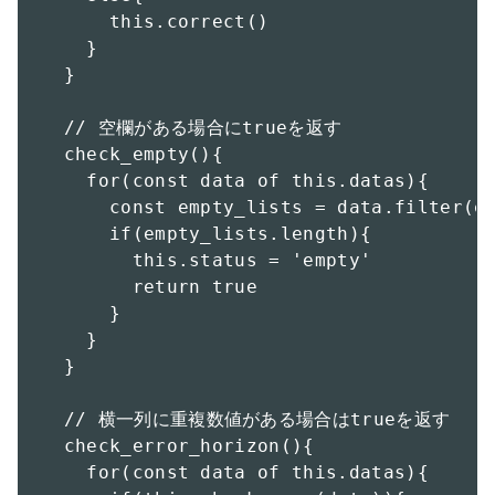
      this.correct()

    }

  }

  // 空欄がある場合にtrueを返す

  check_empty(){

    for(const data of this.datas){

      const empty_lists = data.filter(e 
      if(empty_lists.length){

        this.status = 'empty'

        return true

      }

    }

  }

  // 横一列に重複数値がある場合はtrueを返す

  check_error_horizon(){

    for(const data of this.datas){
