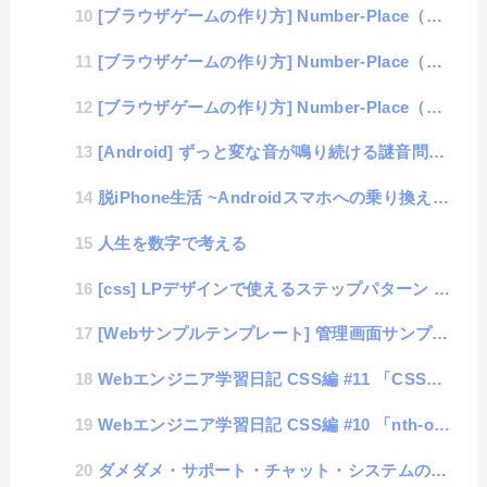
[ブラウザゲームの作り方] Number-Place（数独）#3「数値入力」
[ブラウザゲームの作り方] Number-Place（数独）#2「Javascriptと構造化」
[ブラウザゲームの作り方] Number-Place（数独）#1「基本Table」
[Android] ずっと変な音が鳴り続ける謎音問題の原因が判明
脱iPhone生活 ~Androidスマホへの乗り換え日記
人生を数字で考える
[css] LPデザインで使えるステップパターン #06「菱形階層」
[Webサンプルテンプレート] 管理画面サンプル # 汎用的デザイン
Webエンジニア学習日記 CSS編 #11 「CSSドリル（初級編）」
Webエンジニア学習日記 CSS編 #10 「nth-of-type」
ダメダメ・サポート・チャット・システムの現実