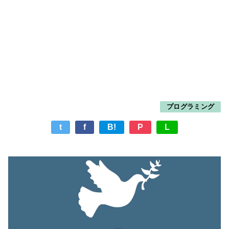
プログラミング
t
f
B!
P
L