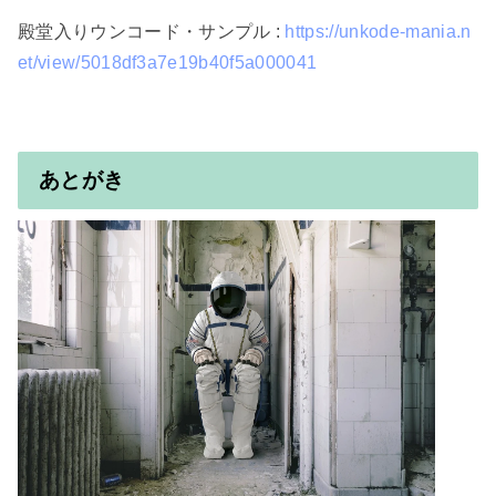
殿堂入りウンコード・サンプル : 
https://unkode-mania.n
et/view/5018df3a7e19b40f5a000041
あとがき