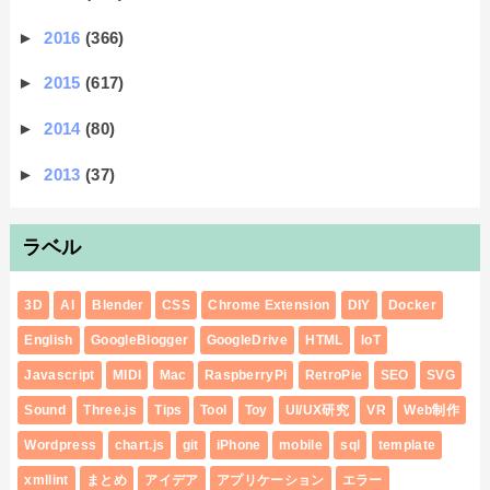
►
2016
(366)
►
2015
(617)
►
2014
(80)
►
2013
(37)
ラベル
3D
AI
Blender
CSS
Chrome Extension
DIY
Docker
English
GoogleBlogger
GoogleDrive
HTML
IoT
Javascript
MIDI
Mac
RaspberryPi
RetroPie
SEO
SVG
Sound
Three.js
Tips
Tool
Toy
UI/UX研究
VR
Web制作
Wordpress
chart.js
git
iPhone
mobile
sql
template
xmllint
まとめ
アイデア
アプリケーション
エラー