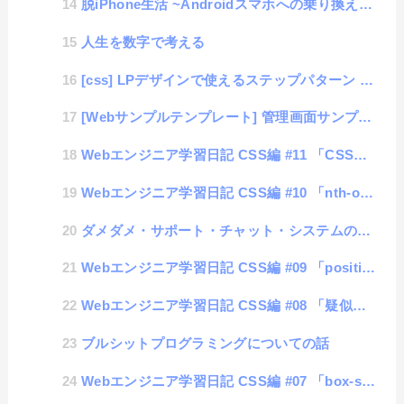
脱iPhone生活 ~Androidスマホへの乗り換え日記
人生を数字で考える
[css] LPデザインで使えるステップパターン #06「菱形階層」
[Webサンプルテンプレート] 管理画面サンプル # 汎用的デザイン
Webエンジニア学習日記 CSS編 #11 「CSSドリル（初級編）」
Webエンジニア学習日記 CSS編 #10 「nth-of-type」
ダメダメ・サポート・チャット・システムの現実
Webエンジニア学習日記 CSS編 #09 「position」
Webエンジニア学習日記 CSS編 #08 「疑似要素と疑似クラス」
ブルシットプログラミングについての話
Webエンジニア学習日記 CSS編 #07 「box-sizing」