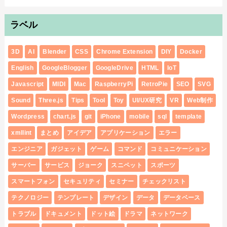
ラベル
3D
AI
Blender
CSS
Chrome Extension
DIY
Docker
English
GoogleBlogger
GoogleDrive
HTML
IoT
Javascript
MIDI
Mac
RaspberryPi
RetroPie
SEO
SVG
Sound
Three.js
Tips
Tool
Toy
UI/UX研究
VR
Web制作
Wordpress
chart.js
git
iPhone
mobile
sql
template
xmllint
まとめ
アイデア
アプリケーション
エラー
エンジニア
ガジェット
ゲーム
コマンド
コミュニケーション
サーバー
サービス
ジョーク
スニペット
スポーツ
スマートフォン
セキュリティ
セミナー
チェックリスト
テクノロジー
テンプレート
デザイン
データ
データベース
トラブル
ドキュメント
ドット絵
ドラマ
ネットワーク