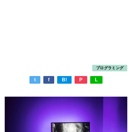
プログラミング
t
f
B!
P
L