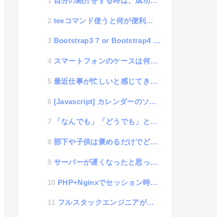
自分の紹介をする時は、成功談よりも失敗談をする方が良い
teeコマンド使うと何が便利なの？
Bootstrap3 ? or Bootstrap4 ? 構築して初めてわかった2つのバージョン
スマートフォンのケースは何故必要なのか？
最近仕事が忙しいと感じてきた人の見直すべきポイント
[Javascript] カレンダーのソースコードを記載
「なんでも」「どうでも」という口癖を治すと全てが向上する件
部下や子供は褒めるだけでどんどん伸びる
サーバーが遅くなったと思ったらMySQLが原因だったという件
PHP+Nginxでセッション時間の変更をするお作法
フルスタックエンジニアが感じるサービス初期構築のジレンマ