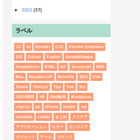
►
2013
(37)
ラベル
3D
AI
Blender
CSS
Chrome Extension
DIY
Docker
English
GoogleBlogger
GoogleDrive
HTML
IoT
Javascript
MIDI
Mac
RaspberryPi
RetroPie
SEO
SVG
Sound
Three.js
Tips
Tool
Toy
UI/UX研究
VR
Web制作
Wordpress
chart.js
git
iPhone
mobile
sql
template
xmllint
まとめ
アイデア
アプリケーション
エラー
エンジニア
ガジェット
ゲーム
コマンド