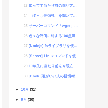
知ってて当たり前の喋り方に気づくポイント
「ぼっち最強説」を聞いて考えた事
サーバーコマンド「wget」のちょっと便利な使い方
色々な評価に対する100点満点の採点法
[Nodejs] fsライブラリを使って多重階層のmkdirを実現するソースコード
[Server] Linuxコマンドを使って任意のディレクトリーの内容量を表示
10年先に当たり前を今現在の常識にするイノベーション
[Book] 頭がいい人の習慣術（著 : 小泉十三）
►
10月
(31)
►
9月
(30)