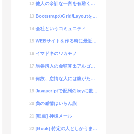
他人の余計な一言を有難く感じると格段に成長する思考
BootstrapのGrid/Layoutを使って、コンテンツを入れ替えるPush/Pullのやり方...
会社というコミュニティ
WEBサイトを作る時に最近良く使うフリー素材サイト
イマドキのワカモノ
馬券購入の金額算出アルゴリズム
何故、怠惰な人には腹がたつのか？
Javascriptで配列のkeyに数値と文字列を使った時の挙動の違い（初心者向き）
負の感情はいらん説
[映画] 神様メール
[Book] 特定の人としかうまく付き合えないのは結局、あなたの心が冷めているからだ