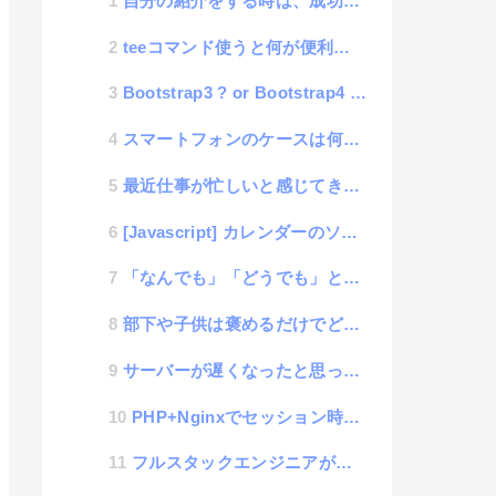
自分の紹介をする時は、成功談よりも失敗談をする方が良い
teeコマンド使うと何が便利なの？
Bootstrap3 ? or Bootstrap4 ? 構築して初めてわかった2つのバージョン
スマートフォンのケースは何故必要なのか？
最近仕事が忙しいと感じてきた人の見直すべきポイント
[Javascript] カレンダーのソースコードを記載
「なんでも」「どうでも」という口癖を治すと全てが向上する件
部下や子供は褒めるだけでどんどん伸びる
サーバーが遅くなったと思ったらMySQLが原因だったという件
PHP+Nginxでセッション時間の変更をするお作法
フルスタックエンジニアが感じるサービス初期構築のジレンマ