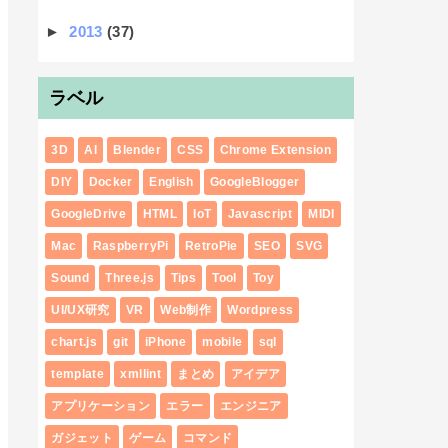
►
2013
(37)
ラベル
3D
AI
Blender
CSS
Chrome Extension
DIY
Docker
English
GoogleBlogger
GoogleDrive
HTML
IoT
Javascript
MIDI
Mac
RaspberryPi
RetroPie
SEO
SVG
Sound
Three.js
Tips
Tool
Toy
UI/UX研究
VR
Web制作
Wordpress
chart.js
git
iPhone
mobile
sql
template
xmllint
まとめ
アイデア
アプリケーション
エラー
エンジニア
ガジェット
ゲーム
コマンド