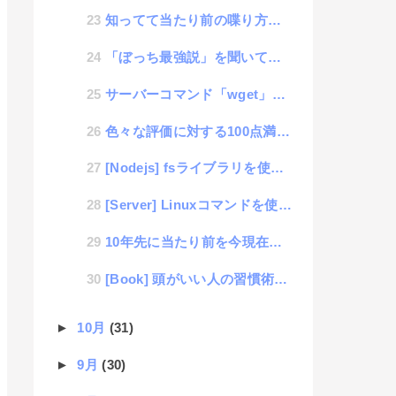
知ってて当たり前の喋り方に気づくポイント
「ぼっち最強説」を聞いて考えた事
サーバーコマンド「wget」のちょっと便利な使い方
色々な評価に対する100点満点の採点法
[Nodejs] fsライブラリを使って多重階層のmkdirを実現するソースコード
[Server] Linuxコマンドを使って任意のディレクトリーの内容量を表示
10年先に当たり前を今現在の常識にするイノベーション
[Book] 頭がいい人の習慣術（著 : 小泉十三）
►
10月
(31)
►
9月
(30)