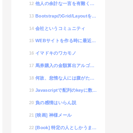
他人の余計な一言を有難く感じると格段に成長する思考
BootstrapのGrid/Layoutを使って、コンテンツを入れ替えるPush/Pullのやり方...
会社というコミュニティ
WEBサイトを作る時に最近良く使うフリー素材サイト
イマドキのワカモノ
馬券購入の金額算出アルゴリズム
何故、怠惰な人には腹がたつのか？
Javascriptで配列のkeyに数値と文字列を使った時の挙動の違い（初心者向き）
負の感情はいらん説
[映画] 神様メール
[Book] 特定の人としかうまく付き合えないのは結局、あなたの心が冷めているからだ