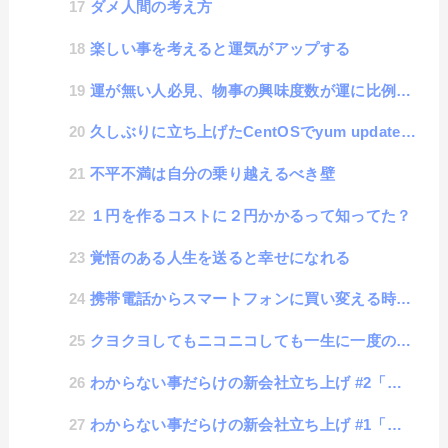
ダメ人間の考え方
楽しい事を考えると運気がアップする
運が無い人必見、物事の興味度数が運に比例する
久しぶりに立ち上げたCentOSでyum updateがうまく動作しない時の対処法
不平不満は自分の乗り越えるべき壁
１円を作るコストに２円かかるって知ってた？
覚悟のある人生を送ると幸せになれる
携帯電話からスマートフォンに買い変える時のポイント
クヨクヨしてもニコニコしても一生に一度の人生
わからない事だらけの新会社立ち上げ #2「印鑑作成編」
わからない事だらけの新会社立ち上げ #1「準備編」