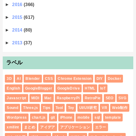
►
2016
(366)
►
2015
(617)
►
2014
(80)
►
2013
(37)
ラベル
3D
AI
Blender
CSS
Chrome Extension
DIY
Docker
English
GoogleBlogger
GoogleDrive
HTML
IoT
Javascript
MIDI
Mac
RaspberryPi
RetroPie
SEO
SVG
Sound
Three.js
Tips
Tool
Toy
UI/UX研究
VR
Web制作
Wordpress
chart.js
git
iPhone
mobile
sql
template
xmllint
まとめ
アイデア
アプリケーション
エラー