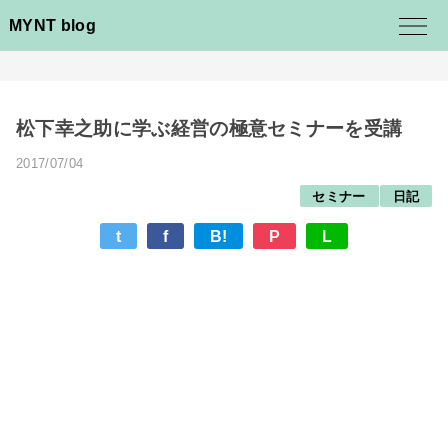
MYNT blog
松下幸之助に学ぶ経営の極意セミナーを受講
2017/07/04
セミナー
日記
t
f
B!
P
L