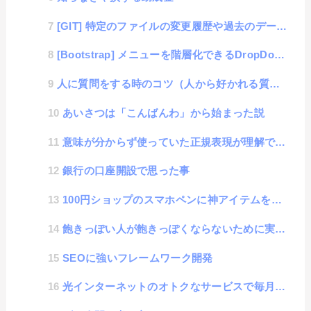
[GIT] 特定のファイルの変更履歴や過去のデータ内容を確認する方法
[Bootstrap] メニューを階層化できるDropDown機能を簡単に使う方法
人に質問をする時のコツ（人から好かれる質問の仕方と、嫌われる質問の仕方）
あいさつは「こんばんわ」から始まった説
意味が分からず使っていた正規表現が理解できてスッキリ
銀行の口座開設で思った事
100円ショップのスマホペンに神アイテムを発見
飽きっぽい人が飽きっぽくならないために実践するといい話
SEOに強いフレームワーク開発
光インターネットのオトクなサービスで毎月の料金が安くなる勧誘電話の真相