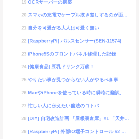
OCRサーバーの構築
スマホの充電でケーブル抜き差しするのが面倒くさいので無接点充電装置を購入
自分を可愛がる大人は可愛く無い
[RaspberryPi] パルスセンサー(SEN-11574)
iPhone5Sのフロントパネル修理した記録
[健康食品] 豆乳ドリンク万歳！
やりたい事が見つからない人がやるべき事
MacやiPhoneを使っている時に瞬時に翻訳、辞書機能を使う方法
忙しい人に伝えたい魔法のコトバ
[DIY] 自宅改造計画 「屋根裏倉庫」#1 「天井に穴をあける」
[RaspberryPi] 外部IO端子コントロール #2 温度センサー(DS18B20)