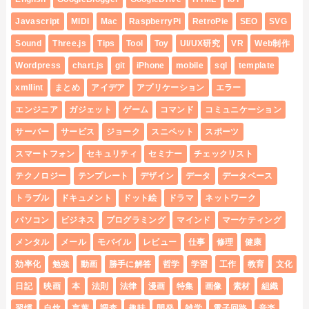
Javascript
MIDI
Mac
RaspberryPi
RetroPie
SEO
SVG
Sound
Three.js
Tips
Tool
Toy
UI/UX研究
VR
Web制作
Wordpress
chart.js
git
iPhone
mobile
sql
template
xmllint
まとめ
アイデア
アプリケーション
エラー
エンジニア
ガジェット
ゲーム
コマンド
コミュニケーション
サーバー
サービス
ジョーク
スニペット
スポーツ
スマートフォン
セキュリティ
セミナー
チェックリスト
テクノロジー
テンプレート
デザイン
データ
データベース
トラブル
ドキュメント
ドット絵
ドラマ
ネットワーク
パソコン
ビジネス
プログラミング
マインド
マーケティング
メンタル
メール
モバイル
レビュー
仕事
修理
健康
効率化
勉強
動画
勝手に解答
哲学
学習
工作
教育
文化
日記
映画
本
法則
法律
漫画
特集
画像
素材
組織
習慣
自炊
言葉
調査
趣味
開発
雑学
電子回路
音楽