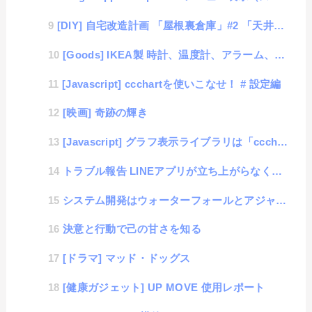
[DIY] 自宅改造計画 「屋根裏倉庫」#2 「天井に断熱材＆ベニア設置」
[Goods] IKEA製 時計、温度計、アラーム、タイマーの4in1
[Javascript] ccchartを使いこなせ！ # 設定編
[映画] 奇跡の輝き
[Javascript] グラフ表示ライブラリは「ccchart」が便利
トラブル報告 LINEアプリが立ち上がらなくなった
システム開発はウォーターフォールとアジャイルのどちらが望ましいか？という議論が無駄だと分かった瞬間
決意と行動で己の甘さを知る
[ドラマ] マッド・ドッグス
[健康ガジェット] UP MOVE 使用レポート