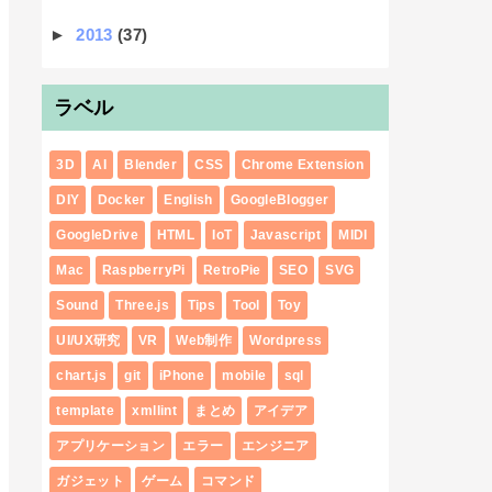
►
2013
(37)
ラベル
3D
AI
Blender
CSS
Chrome Extension
DIY
Docker
English
GoogleBlogger
GoogleDrive
HTML
IoT
Javascript
MIDI
Mac
RaspberryPi
RetroPie
SEO
SVG
Sound
Three.js
Tips
Tool
Toy
UI/UX研究
VR
Web制作
Wordpress
chart.js
git
iPhone
mobile
sql
template
xmllint
まとめ
アイデア
アプリケーション
エラー
エンジニア
ガジェット
ゲーム
コマンド