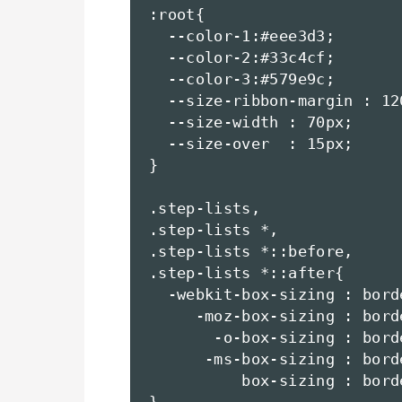
:root{

  --color-1:#eee3d3;

  --color-2:#33c4cf;

  --color-3:#579e9c;

  --size-ribbon-margin : 120
  --size-width : 70px;

  --size-over  : 15px;

}

.step-lists,

.step-lists *,

.step-lists *::before,

.step-lists *::after{

  -webkit-box-sizing : borde
     -moz-box-sizing : borde
       -o-box-sizing : borde
      -ms-box-sizing : borde
          box-sizing : borde