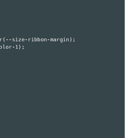
r(--size-ribbon-margin);

lor-1);
