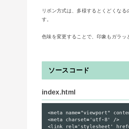
リボン方式は、多様するとくどくなる
す。

ソースコード
index.html
<meta name="viewport" conte
<meta charset='utf-8' />

<link rel='stylesheet' href