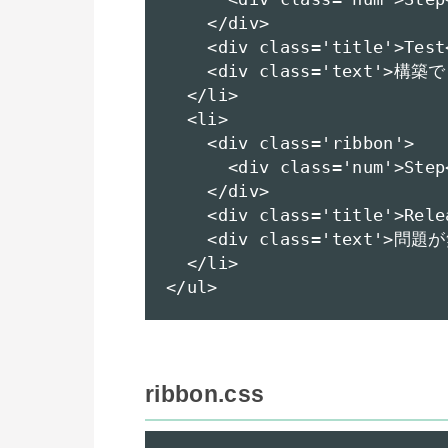
    </div>

    <div class='title'>Test<
    <div class='text'>
  </li>

  <li>

    <div class='ribbon'>

      <div class='num'>Step<
    </div>

    <div class='title'>Relea
    <div class='text'
  </li>

</ul>
ribbon.css