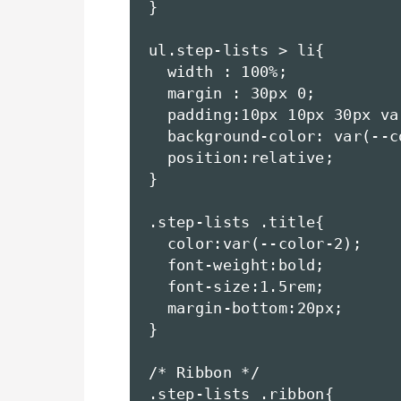
}

ul.step-lists > li{

  width : 100%;

  margin : 30px 0;

  padding:10px 10px 30px va
  background-color: var(--co
  position:relative;

}

.step-lists .title{

  color:var(--color-2);

  font-weight:bold;

  font-size:1.5rem;

  margin-bottom:20px;

}

/* Ribbon */

.step-lists .ribbon{
