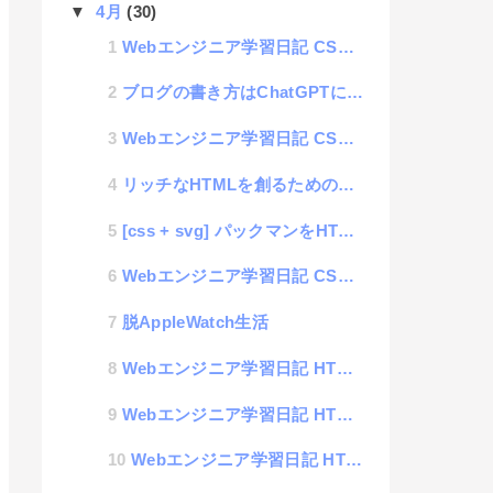
▼
4月
(30)
Webエンジニア学習日記 CSS編 #03 「セレクター」
ブログの書き方はChatGPTに教えてもらえばいい話
Webエンジニア学習日記 CSS編 #02 「CSSの歴史と事前に覚えておく必要のある事」
リッチなHTMLを創るためのアイデア集
[css + svg] パックマンをHTMLで作ってみるブログ#4 壁の作成
Webエンジニア学習日記 CSS編 #01 「CSSの書き方の基本」
脱AppleWatch生活
Webエンジニア学習日記 HTML編 #04 「ファイルの種類と拡張子」
Webエンジニア学習日記 HTML編 #03 「HTMLドリル（初級）」
Webエンジニア学習日記 HTML編 #02 「HTMLタグの種類」