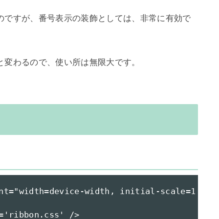
のですが、番号表示の装飾としては、非常に有効で
nt="width=device-width, initial-scale=1, use
='ribbon.css' />
