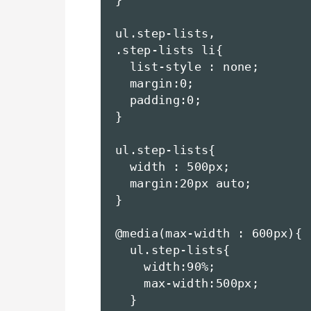
}

ul.step-lists,

.step-lists li{

  list-style : none;

  margin:0;

  padding:0;

}

ul.step-lists{

  width : 500px;

  margin:20px auto;

}

@media(max-width : 600px){

  ul.step-lists{

    width:90%;

    max-width:500px;

  }
