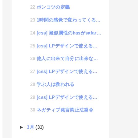
ポンコツの定義
1時間の感覚で変わってくる効率思考
[css] 疑似属性のhasがsafariブラウザで動的に判定してくれない件
[css] LPデザインで使えるステップパターン #03「カードタイプ」
他人に出来て自分に出来ないはずがない思考
[css] LPデザインで使えるステップパターン #02「リボンタイプ」
学ぶ人は救われる
[css] LPデザインで使えるステップパターン #01「丸型採番」
ネガティブ発言禁止法発令
►
3月
(31)