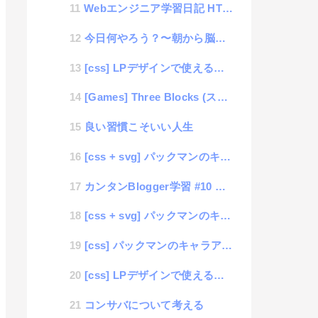
Webエンジニア学習日記 HTML編 #01 「HTML事始め」
今日何やろう？〜朝から脳のリフレッシュ
[css] LPデザインで使えるステップパターン #05「カラーパターン」
[Games] Three Blocks (スリーブロックス)
良い習慣こそいい人生
[css + svg] パックマンのキャラアニメーション#3 敵キャラパターン作成
カンタンBlogger学習 #10 記事一覧の総数を表示する方法
[css + svg] パックマンのキャラアニメーション#2 敵キャラ作成
[css] パックマンのキャラアニメーション#1 キャラクター作成
[css] LPデザインで使えるステップパターン #04「ペンタゴン・アロー・プロセス」
コンサバについて考える