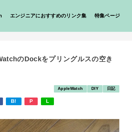
h
エンジニアにおすすめのリンク集
特集ページ
leWatchのDockをプリングルスの空き
AppleWatch
DIY
日記
B!
P
L