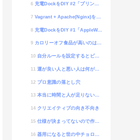
充電DockをDIY #2「プリングルスDockにiPhoneエリアを追加」
Vagrant + Apache(Nginx)を使っている時に、cssなどの静的ファイルが更新されな...
充電DockをDIY #1「AppleWatchのDockをプリングルスの空き箱でDIY」
カロリーオフ食品が高いのは何故？
自分ルールを設定するとビックリするくらいスキルが向上する
運が良い人と悪い人は何が違うのか
プロ意識の落とし穴
本当に時間と人が足りないのか？
クリエイティブの向き不向き
仕様が決まってないので作業できませんというエンジニア
器用になると世の中チョロくなる