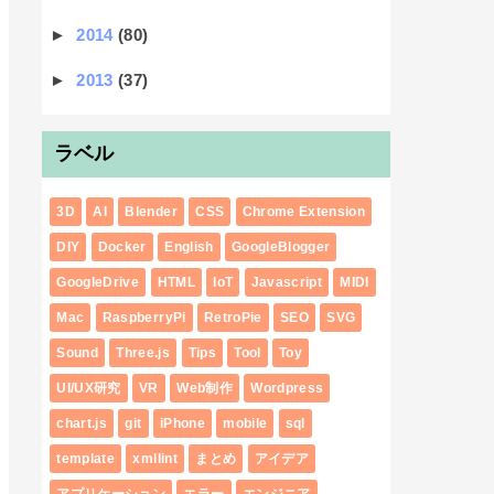
►
2014
(80)
►
2013
(37)
ラベル
3D
AI
Blender
CSS
Chrome Extension
DIY
Docker
English
GoogleBlogger
GoogleDrive
HTML
IoT
Javascript
MIDI
Mac
RaspberryPi
RetroPie
SEO
SVG
Sound
Three.js
Tips
Tool
Toy
UI/UX研究
VR
Web制作
Wordpress
chart.js
git
iPhone
mobile
sql
template
xmllint
まとめ
アイデア