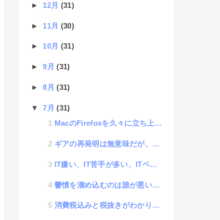
►
12月
(31)
►
11月
(30)
►
10月
(31)
►
9月
(31)
►
8月
(31)
▼
7月
(31)
MacのFirefoxを久々に立ち上げたらマルウェアに感染してた
ギアの再発明は無意味だが、噛み合うギアは限りなく少ない
IT嫌い、IT苦手が多い、ITベンチャー企業
鬱憤を溜め込むのは誰が悪いのかという事
消費税込みと税抜きがわかりにくい