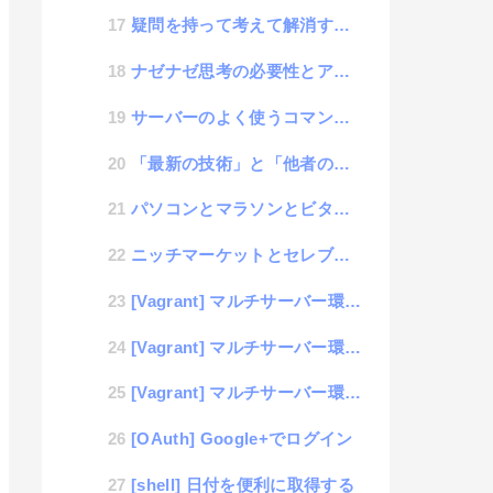
疑問を持って考えて解消する力
ナゼナゼ思考の必要性とアイデアのひねり出し方
サーバーのよく使うコマンドメモ| nc
「最新の技術」と「他者のやっていない技術」は正反対
パソコンとマラソンとビタミン
ニッチマーケットとセレブマーケット
[Vagrant] マルチサーバー環境を構築してインフラ構築検証を行う #3「LVSをセットして検証...
[Vagrant] マルチサーバー環境を構築してインフラ構築検証を行う #2「Vagrantにマルチ...
[Vagrant] マルチサーバー環境を構築してインフラ構築検証を行う #1「負荷分散構成」
[OAuth] Google+でログイン
[shell] 日付を便利に取得する