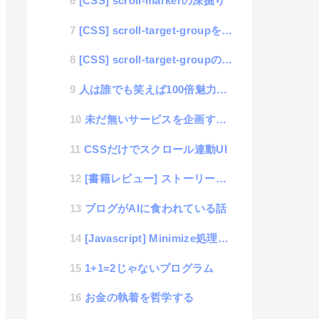
[CSS] scroll-markerの深掘り
[CSS] scroll-target-groupを深く知る
[CSS] scroll-target-groupのPolyFill完成！
人は誰でも笑えば100倍魅力的になる法則
未だ無いサービスを企画するシリーズ「目覚ましマッチングサービス」
CSSだけでスクロール連動UI
[書籍レビュー] ストーリーで覚える Claude Code開発ガイド
ブログがAIに食われている話
[Javascript] Minimize処理の落とし穴
1+1=2じゃないプログラム
お金の執着を哲学する