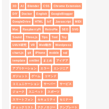
3D
AI
Blender
CSS
Chrome Extension
DIY
Docker
English
GoogleBlogger
GoogleDrive
HTML
IoT
Javascript
MIDI
Mac
RaspberryPi
RetroPie
SEO
SVG
Sound
Three.js
Tips
Tool
Toy
UI/UX研究
VR
Web制作
Wordpress
chart.js
git
iPhone
mobile
sql
template
xmllint
まとめ
アイデア
アプリケーション
エラー
エンジニア
ガジェット
ゲーム
コマンド
コミュニケーション
サーバー
サービス
ジョーク
スニペット
スポーツ
スマートフォン
セキュリティ
セミナー
チェックリスト
テクノロジー
テンプレート