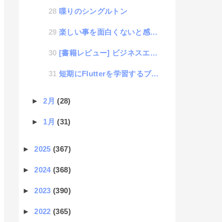
喋りのシングルトン
楽しい事を面白くないと感じてしまう自分思考
[書籍レビュー] ビジネスエリートの為の！リベラルアーツ哲学
短期にFlutterを学習するブログ STEP10：実務投入と振り返り（最終回）
►
2月
(28)
►
1月
(31)
►
2025
(367)
►
2024
(368)
►
2023
(390)
►
2022
(365)