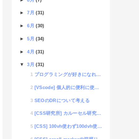
►
7月
(31)
►
6月
(30)
►
5月
(34)
►
4月
(31)
▼
3月
(31)
プログラミングが好きになれるかどうかを判断できる方法見つけた
[VScode] 個人的に便利に使っているショートカットの話
SEOのDRについて考える
[CSS研究所] カルーセル研究部「モーヤダ、Safariのアンカーリンク問題」
[CSS] 100vh使わず100dvh使う話