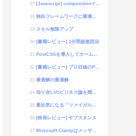
[Javascript] compositionイベントを理解する
独自フレームワークに最適なWebサイトのMinimize化処理の決定版 (JS+CSS)
スキル無限アップ
[書籍レビュー] 1分間超速読法
PostCSSを導入してホームページの複数CSSの統合と、minimize化を自動処理する方法
[書籍レビュー] プロ目線のPodcastのつくり方
最適解の最適解
知り合いのビジネス論を聞いて、ダメ思考が理解できた話
最近気になる「ツァイガルニク効果」
[映画レビュー] サブスタンス
Microsoft Clarityはメッサ便利なツール