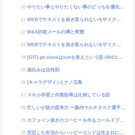
やりたい事とやりたくない事のどっちを優先する？
WEBでテキストを抜き取られないモザイク処理ツール #2「テキストの一部をボカし表示できるCanva...
M&A詐欺メールの噂と実態
WEBでテキストを抜き取られないモザイク処理ツール #1「Canvasでテキストが折り返しできる表示...
[GIT] git cloneはsshを使えという話 (400エラー遭遇談)
面白みは活性剤
[キャラデザイン] ナノ五島
スキル学習と作業効率は比例している話
忙しいが故の思考力 〜脳内マルチタスク選手権〜
カフェイン抜きのコーヒーを作るコールドブリュー
安定した生活からハッピーエンドは生まれにくいという話