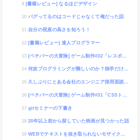
[書籍レビュー] なるほどデザイン
バグってるのはコードじゃなくて俺だった話
自分の視座の高さを知ろう！
[書籍レビュー] 達人プログラマー
[ペチパーの大冒険] ゲーム制作#32「レスポンシブデザイン」
何故プログラミングが難しいのか？独学だけで上級プログラマーになった男の戯言
久しぶりにとある会社のエンジニア採用面談に参加した話
[ペチパーの大冒険] ゲーム制作#31「CSSトランジション＆アニメーション学習問題」
gitセミナーの下書き
20年以上前から探していた映画が見つかった話
WEBでテキストを抜き取られないモザイク処理ツール #3「HTMLで読み取りできない隠し文字に最適な...