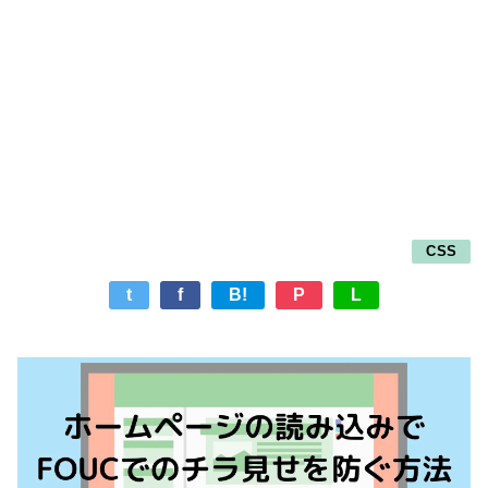
CSS
t
f
B!
P
L