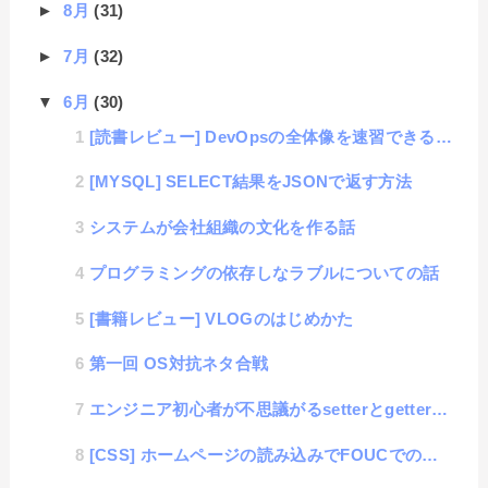
►
8月
(31)
►
7月
(32)
▼
6月
(30)
[読書レビュー] DevOpsの全体像を速習できる電子書籍 (DevOps For Dummies)
[MYSQL] SELECT結果をJSONで返す方法
システムが会社組織の文化を作る話
プログラミングの依存しなラブルについての話
[書籍レビュー] VLOGのはじめかた
第一回 OS対抗ネタ合戦
エンジニア初心者が不思議がるsetterとgetterの謎
[CSS] ホームページの読み込みでFOUCでのチラ見せを防ぐ方法