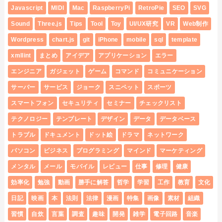
Javascript
MIDI
Mac
RaspberryPi
RetroPie
SEO
SVG
Sound
Three.js
Tips
Tool
Toy
UI/UX研究
VR
Web制作
Wordpress
chart.js
git
iPhone
mobile
sql
template
xmllint
まとめ
アイデア
アプリケーション
エラー
エンジニア
ガジェット
ゲーム
コマンド
コミュニケーション
サーバー
サービス
ジョーク
スニペット
スポーツ
スマートフォン
セキュリティ
セミナー
チェックリスト
テクノロジー
テンプレート
デザイン
データ
データベース
トラブル
ドキュメント
ドット絵
ドラマ
ネットワーク
パソコン
ビジネス
プログラミング
マインド
マーケティング
メンタル
メール
モバイル
レビュー
仕事
修理
健康
効率化
勉強
動画
勝手に解答
哲学
学習
工作
教育
文化
日記
映画
本
法則
法律
漫画
特集
画像
素材
組織
習慣
自炊
言葉
調査
趣味
開発
雑学
電子回路
音楽