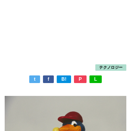
テクノロジー
t
f
B!
P
L