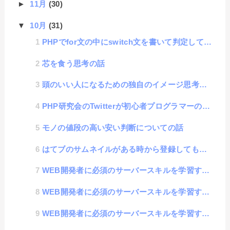
►
11月
(30)
▼
10月
(31)
PHPでfor文の中にswitch文を書いて判定してcontinueしようとしてエラーが出た話
芯を食う思考の話
頭のいい人になるための独自のイメージ思考学習法
PHP研究会のTwitterが初心者プログラマーの学習に役立つ話
モノの値段の高い安い判断についての話
はてブのサムネイルがある時から登録しても表示されなくなった件（現時点で未解決）
WEB開発者に必須のサーバースキルを学習するコツ#4「apacheとnginx」
WEB開発者に必須のサーバースキルを学習するコツ#3「IPアドレスとネットワーク」
WEB開発者に必須のサーバースキルを学習するコツ#2「Linuxとコマンド」