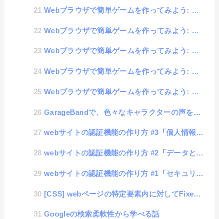
Webブラウザで簡単ゲームを作ってみよう: 壁打ちテニス編 #5「スムーズなカーソル操作の追求」
Webブラウザで簡単ゲームを作ってみよう: 壁打ちテニス編 #4「事前準備と事前思考」
Webブラウザで簡単ゲームを作ってみよう: 壁打ちテニス編 #3「表示関連プログラム」
Webブラウザで簡単ゲームを作ってみよう: 壁打ちテニス編 #2「ゲーム仕様」
Webブラウザで簡単ゲームを作ってみよう: 壁打ちテニス編 #1「事前準備と事前思考」
GarageBandで、色々なキャラクターの声を作る方法
webサイトの認証機能の作り方 #3「個人情報についての話」
webサイトの認証機能の作り方 #2「データと暗号化について」
webサイトの認証機能の作り方 #1「セキュリティについて」
[CSS] webページの特定要素内に対してFixed（位置固定）させるstycky機能を理解する話
Googleの検索柔軟性から学べる話