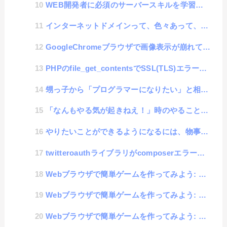
WEB開発者に必須のサーバースキルを学習するコツ #1「クラウドとオンプレ」
インターネットドメインって、色々あって、面白いという話
GoogleChromeブラウザで画像表示が崩れてノイズっぽい表示になる時の原因の話
PHPのfile_get_contentsでSSL(TLS)エラーが出た話
甥っ子から「プログラマーになりたい」と相談された話
「なんもやる気が起きねえ！」時のやることリスト
やりたいことができるようになるには、物事の素因数分解を理解すること
twitteroauthライブラリがcomposerエラーで実行出来ない時の対処法
Webブラウザで簡単ゲームを作ってみよう: 壁打ちテニス編 #8「ボールの動き」
Webブラウザで簡単ゲームを作ってみよう: 壁打ちテニス編 #7「スマホでラケット操作」
Webブラウザで簡単ゲームを作ってみよう: 壁打ちテニス編 #6「マウスカーソル操作」