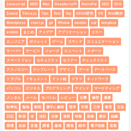
Javascript
MIDI
Mac
RaspberryPi
RetroPie
SEO
SVG
Sound
Three.js
Tips
Tool
Toy
UI/UX研究
VR
Web制作
Wordpress
chart.js
git
iPhone
mobile
sql
template
xmllint
まとめ
アイデア
アプリケーション
エラー
エンジニア
ガジェット
ゲーム
コマンド
コミュニケーション
サーバー
サービス
ジョーク
スニペット
スポーツ
スマートフォン
セキュリティ
セミナー
チェックリスト
テクノロジー
テンプレート
デザイン
データ
データベース
トラブル
ドキュメント
ドット絵
ドラマ
ネットワーク
パソコン
ビジネス
プログラミング
マインド
マーケティング
メンタル
メール
モバイル
レビュー
仕事
修理
健康
効率化
勉強
動画
勝手に解答
哲学
学習
工作
教育
文化
日記
映画
本
法則
法律
漫画
特集
画像
素材
組織
習慣
自炊
言葉
調査
趣味
開発
雑学
電子回路
音楽