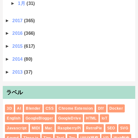
►
1月
(31)
►
2017
(365)
►
2016
(366)
►
2015
(617)
►
2014
(80)
►
2013
(37)
ラベル
3D
AI
Blender
CSS
Chrome Extension
DIY
Docker
English
GoogleBlogger
GoogleDrive
HTML
IoT
Javascript
MIDI
Mac
RaspberryPi
RetroPie
SEO
SVG