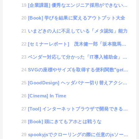
[企業課題] 優秀なエンジニア採用ができない企業に足りない経営者視点
[Book] 学びを結果に変えるアウトプット大全
いまどきの人に不足している「メタ認知」能力
[セミナーレポート] 茂木健一郎「坂本龍馬に学ぶ"脳力"の鍛え方」
ベンダー対応して分かった「IT導入補助金」の実態
SVGの座標やサイズを取得する便利関数"getBoundingClientRect()"
[GoodDesign] ヘッダバナー切り替えアクション
[Cinema] In Time
[Tool] インターネットブラウザで開発できるWeb-IDE "Codiad"
[Book] 頭にきてもアホとは戦うな
spookyjsでクローリングの際に任意のjsソースを読み込む方法