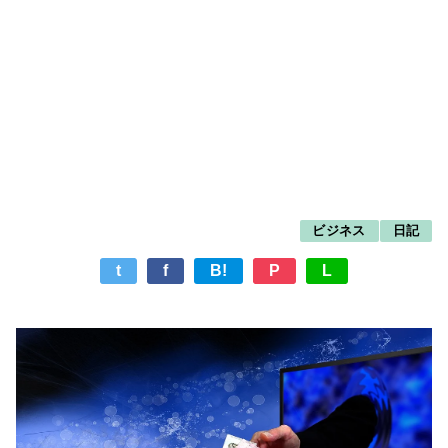
ビジネス
日記
t
f
B!
P
L