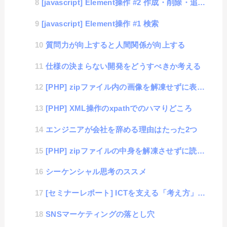
[javascript] Element操作 #2 作成・削除・追加・修正
[javascript] Element操作 #1 検索
質問力が向上すると人間関係が向上する
仕様の決まらない開発をどうすべきか考える
[PHP] zipファイル内の画像を解凍せずに表示する方法
[PHP] XML操作のxpathでのハマりどころ
エンジニアが会社を辞める理由はたった2つ
[PHP] zipファイルの中身を解凍させずに読み出す方法
シーケンシャル思考のススメ
[セミナーレポート] ICTを支える「考え方」シリーズ 心理学の考え方
SNSマーケティングの落とし穴