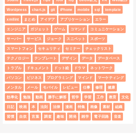
Sound
Three.js
Tips
Tool
Toy
UI/UX研究
VR
Web制作
Wordpress
chart.js
git
iPhone
mobile
sql
template
xmllint
まとめ
アイデア
アプリケーション
エラー
エンジニア
ガジェット
ゲーム
コマンド
コミュニケーション
サーバー
サービス
ジョーク
スニペット
スポーツ
スマートフォン
セキュリティ
セミナー
チェックリスト
テクノロジー
テンプレート
デザイン
データ
データベース
トラブル
ドキュメント
ドット絵
ドラマ
ネットワーク
パソコン
ビジネス
プログラミング
マインド
マーケティング
メンタル
メール
モバイル
レビュー
仕事
修理
健康
効率化
勉強
動画
勝手に解答
哲学
学習
工作
教育
文化
日記
映画
本
法則
法律
漫画
特集
画像
素材
組織
習慣
自炊
言葉
調査
趣味
開発
雑学
電子回路
音楽