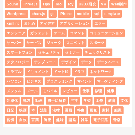
Sound
Three.js
Tips
Tool
Toy
UI/UX研究
VR
Web制作
Wordpress
chart.js
git
iPhone
mobile
sql
template
xmllint
まとめ
アイデア
アプリケーション
エラー
エンジニア
ガジェット
ゲーム
コマンド
コミュニケーション
サーバー
サービス
ジョーク
スニペット
スポーツ
スマートフォン
セキュリティ
セミナー
チェックリスト
テクノロジー
テンプレート
デザイン
データ
データベース
トラブル
ドキュメント
ドット絵
ドラマ
ネットワーク
パソコン
ビジネス
プログラミング
マインド
マーケティング
メンタル
メール
モバイル
レビュー
仕事
修理
健康
効率化
勉強
動画
勝手に解答
哲学
学習
工作
教育
文化
日記
映画
本
法則
法律
漫画
特集
画像
素材
組織
習慣
自炊
言葉
調査
趣味
開発
雑学
電子回路
音楽