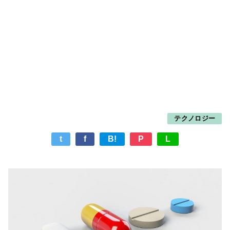
テクノロジー
t
f
B!
P
L