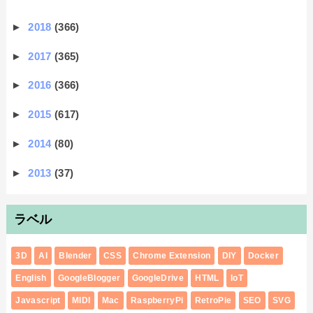
►
2018
(366)
►
2017
(365)
►
2016
(366)
►
2015
(617)
►
2014
(80)
►
2013
(37)
ラベル
3D
AI
Blender
CSS
Chrome Extension
DIY
Docker
English
GoogleBlogger
GoogleDrive
HTML
IoT
Javascript
MIDI
Mac
RaspberryPi
RetroPie
SEO
SVG