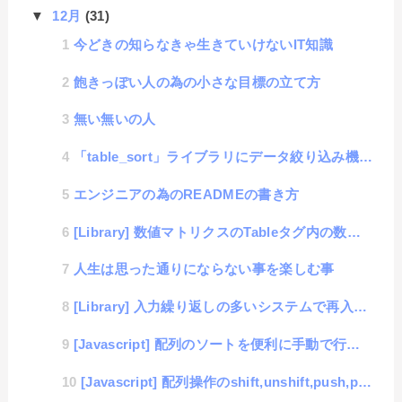
▼
12月
(31)
今どきの知らなきゃ生きていけないIT知識
飽きっぽい人の為の小さな目標の立て方
無い無いの人
「table_sort」ライブラリにデータ絞り込み機能を付けたよ
エンジニアの為のREADMEの書き方
[Library] 数値マトリクスのTableタグ内の数値を簡単に計算できてしまうライブラリ「Tab...
人生は思った通りにならない事を楽しむ事
[Library] 入力繰り返しの多いシステムで再入力が楽になる「Input-cache」
[Javascript] 配列のソートを便利に手動で行う方法
[Javascript] 配列操作のshift,unshift,push,popが毎回めんどくさいの...