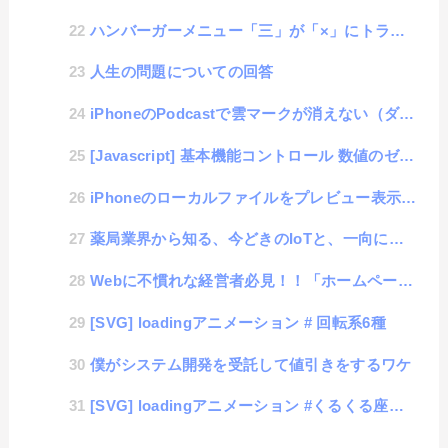
ハンバーガーメニュー「三」が「×」にトランスフォームするアレ
人生の問題についての回答
iPhoneのPodcastで雲マークが消えない（ダウンロードできない）症状の改善方法
[Javascript] 基本機能コントロール 数値のゼロパディングをベースfunctionにする方法
iPhoneのローカルファイルをプレビュー表示する際の回転してしまう問題が深刻であることに気がついた件
薬局業界から知る、今どきのIoTと、一向に進まない日本のローテク管理
Webに不慣れな経営者必見！！「ホームページを作る意味を知る」
[SVG] loadingアニメーション # 回転系6種
僕がシステム開発を受託して値引きをするワケ
[SVG] loadingアニメーション #くるくる座布団