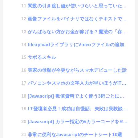
関数の引き渡し値が使いづらいと思っていたら、argumentsという便利な機能の存在を知った件
画像ファイルをバイナリではなくテキストで扱うbase64フォーマットって便利なのだろうか？
がんばらない方がお金が稼げる？魔法の「存在給」という考え方
fileuploadライブラリにVideoファイルの追加
サボるスキル
実家の母親が今更ながらスマホデビューした話
パソコンやスマホの文字入力が早いほうがITリテラシが高いという思い違い
[Javascript] 数値資料でよく使う3桁ごとにカンマを入れるアレをネイティブ関数化
LT登壇者必見！成功は自慢話、失敗は実験談として聞こえるという件
[Javascript] カラー指定の#カラーコードをRGB形式に変換する方法（その逆もあるよ）
非常に便利なJavascriptのチートシート10選