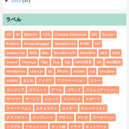
►
2013
(37)
ラベル
3D
AI
Blender
CSS
Chrome Extension
DIY
Docker
English
GoogleBlogger
GoogleDrive
HTML
IoT
Javascript
MIDI
Mac
RaspberryPi
RetroPie
SEO
SVG
Sound
Three.js
Tips
Tool
Toy
UI/UX研究
VR
Web制作
Wordpress
chart.js
git
iPhone
mobile
sql
template
xmllint
まとめ
アイデア
アプリケーション
エラー
エンジニア
ガジェット
ゲーム
コマンド
コミュニケーション
サーバー
サービス
ジョーク
スニペット
スポーツ
スマートフォン
セキュリティ
セミナー
チェックリスト
テクノロジー
テンプレート
デザイン
データ
データベース
トラブル
ドキュメント
ドット絵
ドラマ
ネットワーク