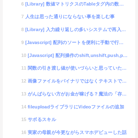
[Library] 数値マトリクスのTableタグ内の数値を簡単に計算できてしまうライブラリ「Tab...
人生は思った通りにならない事を楽しむ事
[Library] 入力繰り返しの多いシステムで再入力が楽になる「Input-cache」
[Javascript] 配列のソートを便利に手動で行う方法
[Javascript] 配列操作のshift,unshift,push,popが毎回めんどくさいの...
関数の引き渡し値が使いづらいと思っていたら、argumentsという便利な機能の存在を知った件
画像ファイルをバイナリではなくテキストで扱うbase64フォーマットって便利なのだろうか？
がんばらない方がお金が稼げる？魔法の「存在給」という考え方
fileuploadライブラリにVideoファイルの追加
サボるスキル
実家の母親が今更ながらスマホデビューした話