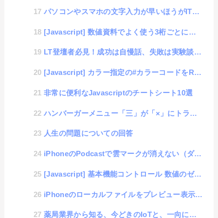
パソコンやスマホの文字入力が早いほうがITリテラシが高いという思い違い
[Javascript] 数値資料でよく使う3桁ごとにカンマを入れるアレをネイティブ関数化
LT登壇者必見！成功は自慢話、失敗は実験談として聞こえるという件
[Javascript] カラー指定の#カラーコードをRGB形式に変換する方法（その逆もあるよ）
非常に便利なJavascriptのチートシート10選
ハンバーガーメニュー「三」が「×」にトランスフォームするアレ
人生の問題についての回答
iPhoneのPodcastで雲マークが消えない（ダウンロードできない）症状の改善方法
[Javascript] 基本機能コントロール 数値のゼロパディングをベースfunctionにする方法
iPhoneのローカルファイルをプレビュー表示する際の回転してしまう問題が深刻であることに気がついた件
薬局業界から知る、今どきのIoTと、一向に進まない日本のローテク管理