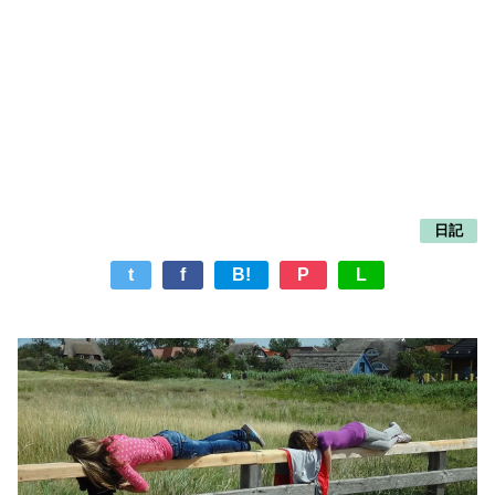
日記
t
f
B!
P
L