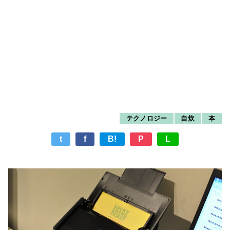
テクノロジー
自炊
本
t
f
B!
P
L