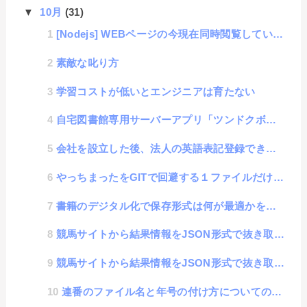
▼
10月
(31)
[Nodejs] WEBページの今現在同時閲覧している人数を表示する機能構築（ソース付き）
素敵な叱り方
学習コストが低いとエンジニアは育たない
自宅図書館専用サーバーアプリ「ツンドクボン」のソースコード公開
会社を設立した後、法人の英語表記登録できてますか？
やっちまったをGITで回避する１ファイルだけ元に戻すいざという時のやり方
書籍のデジタル化で保存形式は何が最適かを検討
競馬サイトから結果情報をJSON形式で抜き取るJSコード（地方競馬サイト編）
競馬サイトから結果情報をJSON形式で抜き取るJSコード（JRAサイト編）
連番のファイル名と年号の付け方についての検討