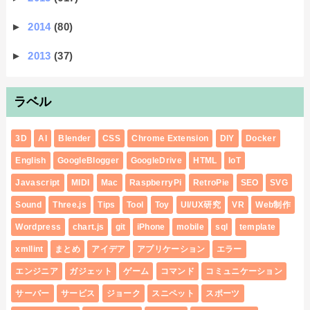
►
2014
(80)
►
2013
(37)
ラベル
3D
AI
Blender
CSS
Chrome Extension
DIY
Docker
English
GoogleBlogger
GoogleDrive
HTML
IoT
Javascript
MIDI
Mac
RaspberryPi
RetroPie
SEO
SVG
Sound
Three.js
Tips
Tool
Toy
UI/UX研究
VR
Web制作
Wordpress
chart.js
git
iPhone
mobile
sql
template
xmllint
まとめ
アイデア
アプリケーション
エラー
エンジニア
ガジェット
ゲーム
コマンド
コミュニケーション
サーバー
サービス
ジョーク
スニペット
スポーツ