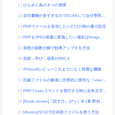
ひらめく為の８つの習慣
自宅書籍が多すぎるのでSCANして自分専用デジタル図書館を構築のススメ
PHPでメールを送信したいだけの時の最小設定
PDFをJPEG画像に変換したい場合はImagemagickよりもpdftoppmの方が高速で便利
発想の因数分解で効率アップする方法
失敗→学び→成長のPDCA
iPhone8レビューこれまでになく快適な機種
圧縮ファイルの解凍に圧倒的に便利な「unar」コマンド
PHPでexecコマンドを実行する時に全角文字列があると実行できない場合の対処方法
[Book review]「話す力」がつく本 (著:野村正樹)
UbuntuのCUIで日本語ファイルを使う方法