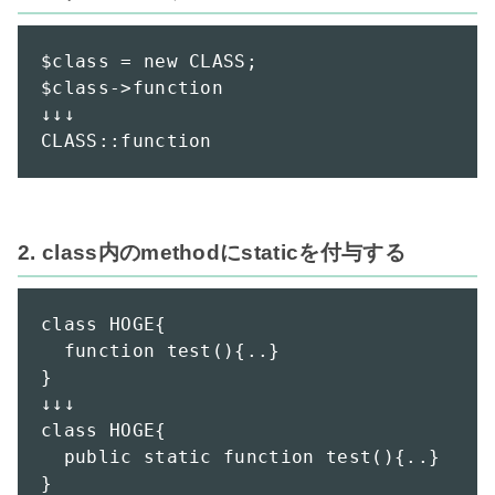
$class = new CLASS;

$class->function

↓↓↓

CLASS::function
2. class内のmethodにstaticを付与する
class HOGE{

  function test(){..}

}

↓↓↓

class HOGE{

  public static function test(){..}

}