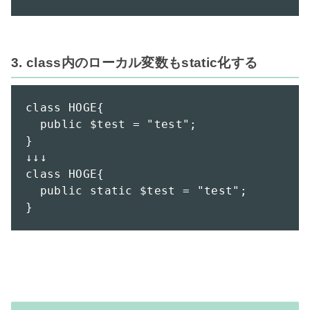
3. class内のローカル変数もstatic化する
class HOGE{

  public $test = "test";

}

↓↓↓

class HOGE{

  public static $test = "test";

}