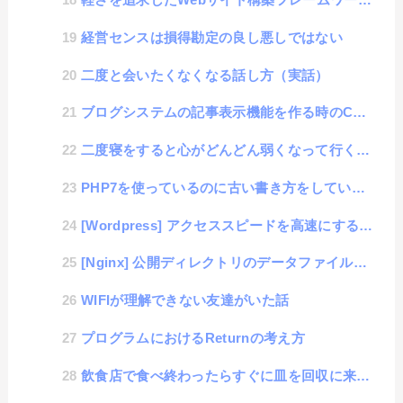
経営センスは損得勘定の良し悪しではない
二度と会いたくなくなる話し方（実話）
ブログシステムの記事表示機能を作る時のCSS公開
二度寝をすると心がどんどん弱くなって行く事実
PHP7を使っているのに古い書き方をしていたので、システム大改修
[Wordpress] アクセススピードを高速にする設定(nginx + php-fpm)
[Nginx] 公開ディレクトリのデータファイルをアクセスできないようにする設定方法
WIFIが理解できない友達がいた話
プログラムにおけるReturnの考え方
飲食店で食べ終わったらすぐに皿を回収に来る店員どう思う？