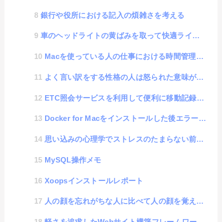
銀行や役所における記入の煩雑さを考える
車のヘッドライトの黄ばみを取って快適ライトを取り戻せ
Macを使っている人の仕事における時間管理方法
よく言い訳をする性格の人は怒られた意味が理解出来ない経験の繰り返しで形成される
ETC照会サービスを利用して便利に移動記録を残そう
Docker for Macをインストールした後エラーが出た時の対処方法
思い込みの心理学でストレスのたまらない前向き思考を手に入れよう
MySQL操作メモ
Xoopsインストールレポート
人の顔を忘れがちな人に比べて人の顔を覚えられる人は、損する事が多い
軽さを追求したWebサイト構築フレームワーク「MYNT studio」ver0.8を公開