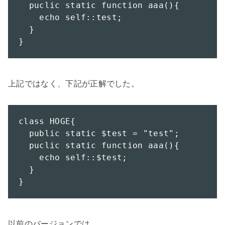
  puclic static function aaa(){

    echo self::test;

  }

}
上記ではなく、下記が正解でした。

class HOGE{

  public static $test = "test";

  puclic static function aaa(){

    echo self::$test;

  }

}