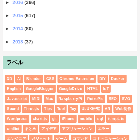
►
2016
(366)
►
2015
(617)
►
2014
(80)
►
2013
(37)
ラベル
3D
AI
Blender
CSS
Chrome Extension
DIY
Docker
English
GoogleBlogger
GoogleDrive
HTML
IoT
Javascript
MIDI
Mac
RaspberryPi
RetroPie
SEO
SVG
Sound
Three.js
Tips
Tool
Toy
UI/UX研究
VR
Web制作
Wordpress
chart.js
git
iPhone
mobile
sql
template
xmllint
まとめ
アイデア
アプリケーション
エラー
エンジニア
ガジェット
ゲーム
コマンド
コミュニケーション