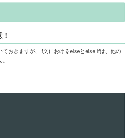
意！
きますが、if文におけるelseとelse ifは、他の
。
