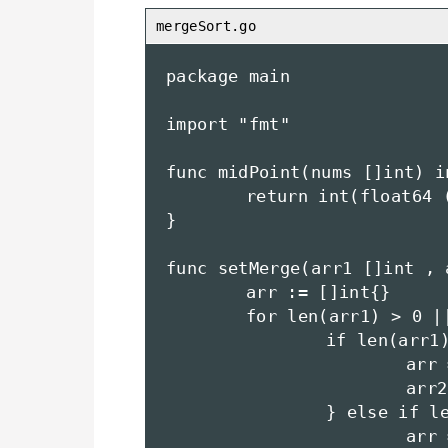
package main

import "fmt"

func midPoint(nums []int) in
	return int(float64 (len(nums) / 2) + 0.5)

}

func setMerge(arr1 []int , 
	arr := []int{}

	for len(arr1) > 0 || len(arr2) > 0 {

		if len(arr1) == 0 {

			arr = append(arr , arr2[0])

			arr2 = arr2[1:]

		} else if len(arr2) == 0 {

			arr = append(arr , arr1[0])
