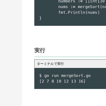
	numbers := []int{10 , 2 , 12 , 7 , 16 , 8 , 13}

	nums := mergeSort(numbers)

	fmt.Println(nums)

}
実行
$ go run mergeSort.go 

[2 7 8 10 12 13 16]