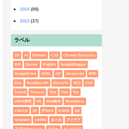
►
2014
(80)
►
2013
(37)
ラベル
3D
AI
Blender
CSS
Chrome Extension
DIY
Docker
English
GoogleBlogger
GoogleDrive
HTML
IoT
Javascript
MIDI
Mac
RaspberryPi
RetroPie
SEO
SVG
Sound
Three.js
Tips
Tool
Toy
UI/UX研究
VR
Web制作
Wordpress
chart.js
git
iPhone
mobile
sql
template
xmllint
まとめ
アイデア