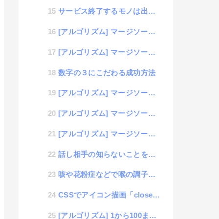
サービス終了するモノは出来る限りOSS化するべき
[アルゴリズム] マージソートのプログラミング（Shell編）
[アルゴリズム] マージソートのプログラミング（Python編）
数字の３にこだわる成功方法
[アルゴリズム] マージソートのプログラミング（PHP編）
[アルゴリズム] マージソートのプログラミング（JavaScript編）
[アルゴリズム] マージソートのプログラミング（解説）
話し相手の知らないことを言い続けるのはオタク
咳や花粉症などで喉の調子が悪い時に最強のノド飴「エキナケア」
CSSでアイコン描画「closeボタン」
[アルゴリズム] 1から100までの素数を取得(Ruby編）