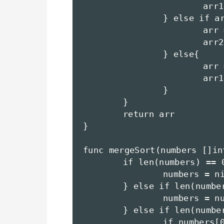
			arr1 = arr1[1:]

		} else if arr1[0] > arr2[0] {

			arr = append(arr , arr2[0])

			arr2 = arr2[1:]

		} else{

			arr = append(arr , arr1[0])

			arr1 = arr1[1:]

		}

	}

	return arr

}

func mergeSort(numbers []int
	if len(numbers) == 0 {

		numbers = nil

	} else if len(numbers) == 1 {

		numbers = numbers

	} else if len(numbers) == 2 {

		if numbers[0] > numbers[1] {
