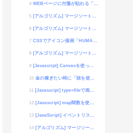
WEBページに付箋が貼れる「PageStickies」をChrome拡張機能で公開
[アルゴリズム] マージソートのプログラミング（Ruby編）
[アルゴリズム] マージソートのプログラミング（Go言語編）
CSSでアイコン描画「HUMANアイコン」
[アルゴリズム] マージソートのプログラミング（C言語編）
[Javascript] Canvasを使って大きい画像の縮小データをbase64で出力までをブラウ...
金の稼ぎたい時に「頭を使うか、体を使うか」
[Javascript] type=fileで画像を選択した際に、プレビュー表示をするサンプル
[Javascript] map関数を使いこなして無駄にfor文を使わない
[JavaScript] イベントリスナーを深く知る
[アルゴリズム] マージソートのプログラミング（AWK編）