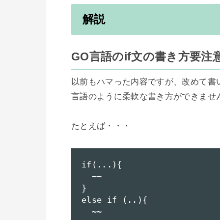
解説
GO言語のif文の書き方要注
以前もハマった内容ですが、改めて書いてお
言語のように柔軟な書き方ができません
たとえば・・・

if(...){

  ~~

}

else if (..){

  ~~
