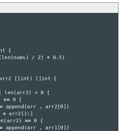
t {

arr2 []int) []int {
