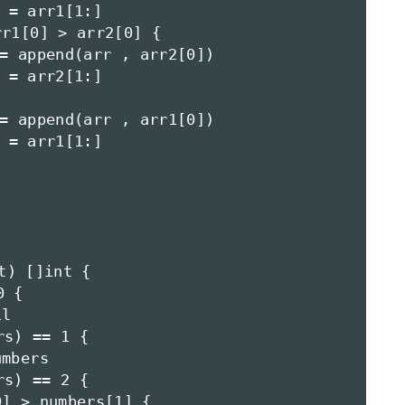
) []int {
