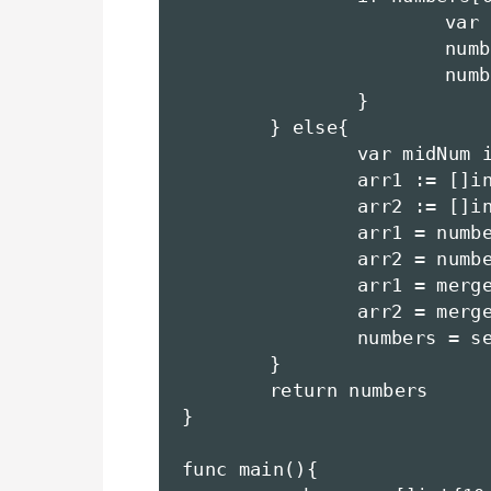
			var tmp int = numbers[0]

			numbers[0] = numbers[1]

			numbers[1] = tmp

		}

	} else{

		var midNum int = midPoint(numbers)

		arr1 := []int{}

		arr2 := []int{}

		arr1 = numbers[0:midNum]

		arr2 = numbers[midNum:]

		arr1 = mergeSort(arr1)

		arr2 = mergeSort(arr2)

		numbers = setMerge(arr1 , arr2)

	}

	return numbers

}

func main(){
