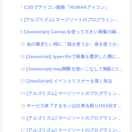
CSSでアイコン描画「HUMANアイコン」
[アルゴリズム] マージソートのプログラミング（C言語編）
[Javascript] Canvasを使って大きい画像の縮小データをbase64で出力までをブラウ...
金の稼ぎたい時に「頭を使うか、体を使うか」
[Javascript] type=fileで画像を選択した際に、プレビュー表示をするサンプル
[Javascript] map関数を使いこなして無駄にfor文を使わない
[JavaScript] イベントリスナーを深く知る
[アルゴリズム] マージソートのプログラミング（AWK編）
サービス終了するモノは出来る限りOSS化するべき
[アルゴリズム] マージソートのプログラミング（Shell編）
[アルゴリズム] マージソートのプログラミング（Python編）