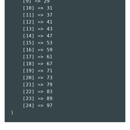
    [9] => 29

    [10] => 31

    [11] => 37

    [12] => 41

    [13] => 43

    [14] => 47

    [15] => 53

    [16] => 59

    [17] => 61

    [18] => 67

    [19] => 71

    [20] => 73

    [21] => 79

    [22] => 83

    [23] => 89

    [24] => 97

)