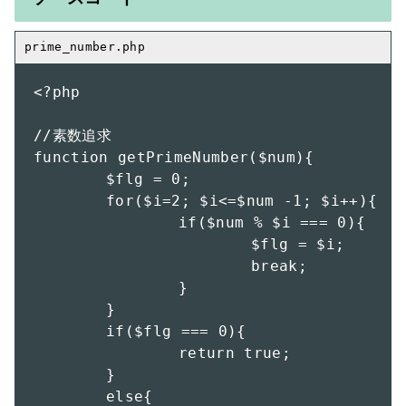
<?php

//素数追求

function getPrimeNumber($num){

	$flg = 0;

	for($i=2; $i<=$num -1; $i++){

		if($num % $i === 0){

			$flg = $i;

			break;

		}

	}

	if($flg === 0){

		return true;

	}

	else{
