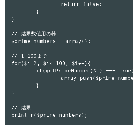
		return false;

	}

}

// 結果数値用の器

$prime_numbers = array();

// 1~100まで

for($i=2; $i<=100; $i++){

	if(getPrimeNumber($i) === true){

		array_push($prime_numbers , $i);

	}

}

// 結果

print_r($prime_numbers);