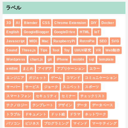
ラベル
3D
AI
Blender
CSS
Chrome Extension
DIY
Docker
English
GoogleBlogger
GoogleDrive
HTML
IoT
Javascript
MIDI
Mac
RaspberryPi
RetroPie
SEO
SVG
Sound
Three.js
Tips
Tool
Toy
UI/UX研究
VR
Web制作
Wordpress
chart.js
git
iPhone
mobile
sql
template
xmllint
まとめ
アイデア
アプリケーション
エラー
エンジニア
ガジェット
ゲーム
コマンド
コミュニケーション
サーバー
サービス
ジョーク
スニペット
スポーツ
スマートフォン
セキュリティ
セミナー
チェックリスト
テクノロジー
テンプレート
デザイン
データ
データベース
トラブル
ドキュメント
ドット絵
ドラマ
ネットワーク
パソコン
ビジネス
プログラミング
マインド
マーケティング