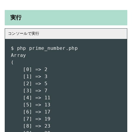
実行
$ php prime_number.php 

Array

(

    [0] => 2

    [1] => 3

    [2] => 5

    [3] => 7

    [4] => 11

    [5] => 13

    [6] => 17

    [7] => 19

    [8] => 23
