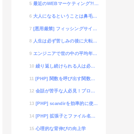
最近のWEBマーケティング?! MAU,WAU,DAUがようやく理解できた話
大人になるということは鼻毛との戦い
[悪用厳禁] フィッシングサイトはいとも簡単に作れてしまう
人生は必ず苦しみの後に大転換がある
エンジニアで世の中の平均年収より少ない人の話
繰り返し続けられる人は必ず尊敬される
[PHP] 関数を呼び出す関数を使って高速フレームワークの構築する方法
会話が苦手な人必見！プロがやってる途切れない会話術
[PHP] scandirを効率的に使う方法
[PHP] 拡張子とファイル名を抜き出す正規表現でハマった話
心理的な背伸びの向上学