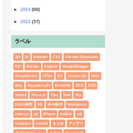
►
2014
(80)
►
2013
(37)
ラベル
3D
AI
Blender
CSS
Chrome Extension
DIY
Docker
English
GoogleBlogger
GoogleDrive
HTML
IoT
Javascript
MIDI
Mac
RaspberryPi
RetroPie
SEO
SVG
Sound
Three.js
Tips
Tool
Toy
UI/UX研究
VR
Web制作
Wordpress
chart.js
git
iPhone
mobile
sql
template
xmllint
まとめ
アイデア