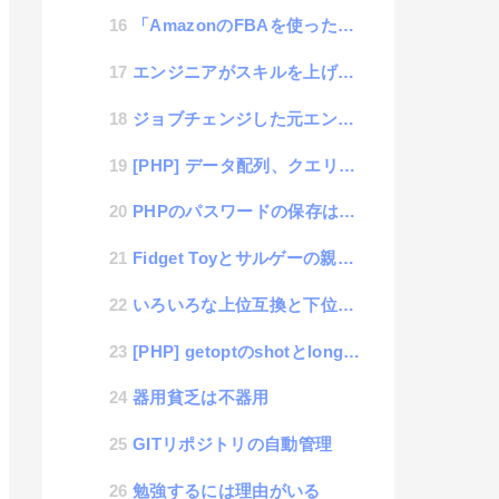
「AmazonのFBAを使った返品詐欺というのが流行っているらしい」という話を人から聞いた件
エンジニアがスキルを上げるために仕事で経験しないといけないという間違った考え
ジョブチェンジした元エンジニアの特徴
[PHP] データ配列、クエリパラメータ、JSONの相互変換
PHPのパスワードの保存は紆余曲折してpassword_hash関数がいいらしい
Fidget Toyとサルゲーの親近感
いろいろな上位互換と下位互換
[PHP] getoptのshotとlongの混在をまとめるスニペット
器用貧乏は不器用
GITリポジトリの自動管理
勉強するには理由がいる