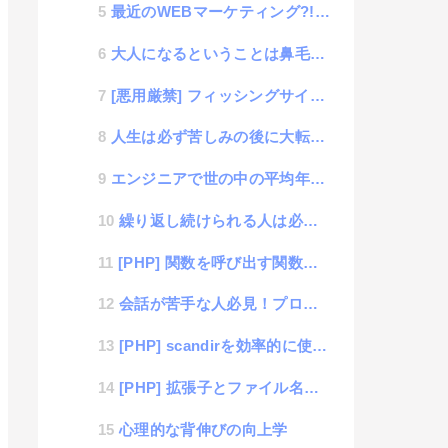
最近のWEBマーケティング?! MAU,WAU,DAUがようやく理解できた話
大人になるということは鼻毛との戦い
[悪用厳禁] フィッシングサイトはいとも簡単に作れてしまう
人生は必ず苦しみの後に大転換がある
エンジニアで世の中の平均年収より少ない人の話
繰り返し続けられる人は必ず尊敬される
[PHP] 関数を呼び出す関数を使って高速フレームワークの構築する方法
会話が苦手な人必見！プロがやってる途切れない会話術
[PHP] scandirを効率的に使う方法
[PHP] 拡張子とファイル名を抜き出す正規表現でハマった話
心理的な背伸びの向上学