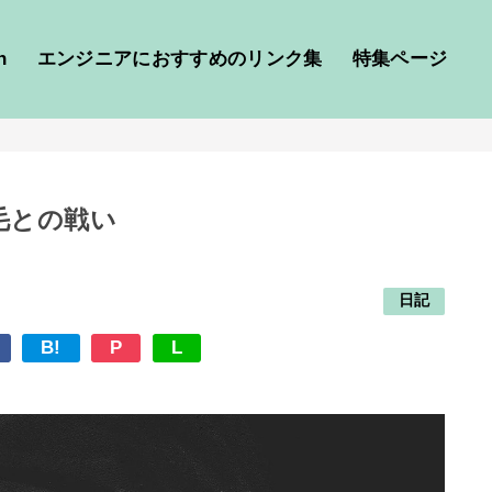
h
エンジニアにおすすめのリンク集
特集ページ
毛との戦い
日記
B!
P
L