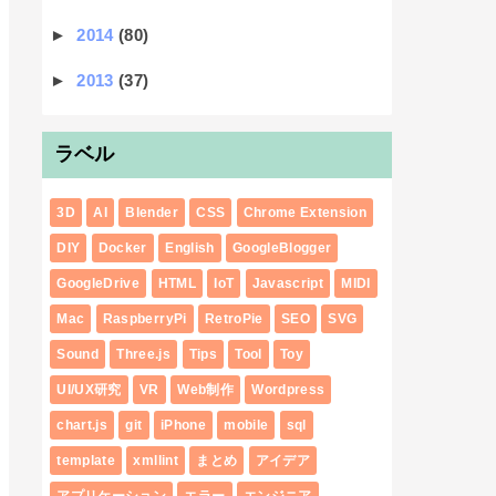
►
2014
(80)
►
2013
(37)
ラベル
3D
AI
Blender
CSS
Chrome Extension
DIY
Docker
English
GoogleBlogger
GoogleDrive
HTML
IoT
Javascript
MIDI
Mac
RaspberryPi
RetroPie
SEO
SVG
Sound
Three.js
Tips
Tool
Toy
UI/UX研究
VR
Web制作
Wordpress
chart.js
git
iPhone
mobile
sql
template
xmllint
まとめ
アイデア