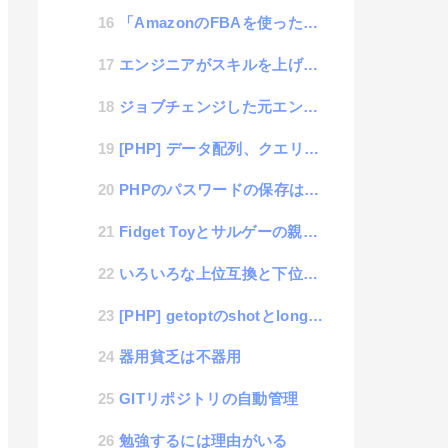
「AmazonのFBAを使った返品詐欺というのが流行っているらしい」という話を人から聞いた件
エンジニアがスキルを上げるために仕事で経験しないといけないという間違った考え
ジョブチェンジした元エンジニアの特徴
[PHP] データ配列、クエリパラメータ、JSONの相互変換
PHPのパスワードの保存は紆余曲折してpassword_hash関数がいいらしい
Fidget Toyとサルゲーの親近感
いろいろな上位互換と下位互換
[PHP] getoptのshotとlongの混在をまとめるスニペット
器用貧乏は不器用
GITリポジトリの自動管理
勉強するには理由がいる