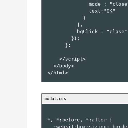
              mode : "close"
              text:"OK"

            }

          ],

          bgClick : "close"

        });

      };

    </script>

  </body>

</html>
*, *:before, *:after {

  -webkit-box-sizing: border