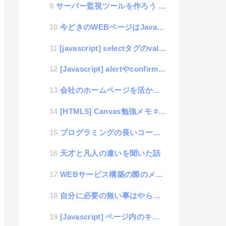
サーバー監視ツールを作ろう – 10日目「対話式コマンド対策」
今どきのWEBページはJavascriptが動かないと利用できないという仕様で大丈夫なのか？
[javascript] selectタグのvalue値ではなく、ラベルの値を取得したい場合
[Javascript] alertやconfirmを見栄え良くデザインできる「Modal-JS」ラ...
会社のホームページを活かす方法
[HTML5] Canvas勉強メモ #4「画像ファイルを描画」
ックしてください。",

プログラミングの長いコードを書く技術について考える
天才と凡人の違いを聞いた話
WEBサービス構築の際のメール送信サーバー設定とスパムメールにならない対応方法
自分に必要の無い事はやらない方が良いという考え方
[Javascript] ページ内のキーワードをハイライトさせる「HighLight.js」ライブラリ