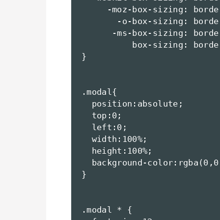
     -moz-box-sizing: border
       -o-box-sizing: border
      -ms-box-sizing: border
          box-sizing: border
}

.modal{

  position:absolute;

  top:0;

  left:0;

  width:100%;

  height:100%;

  background-color:rgba(0,0,
}

.modal * {
