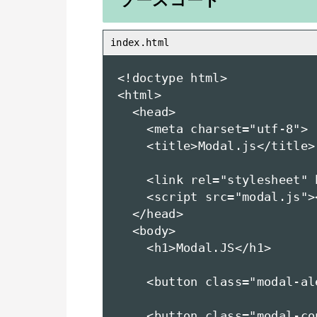
ソースコード
<!doctype html>

<html>

  <head>

    <meta charset="utf-8">

    <title>Modal.js</title>

    <link rel="stylesheet" 
    <script src="modal.js"><
  </head>

  <body>

    <h1>Modal.JS</h1>

    <button class="modal-al
    <button class="modal-co