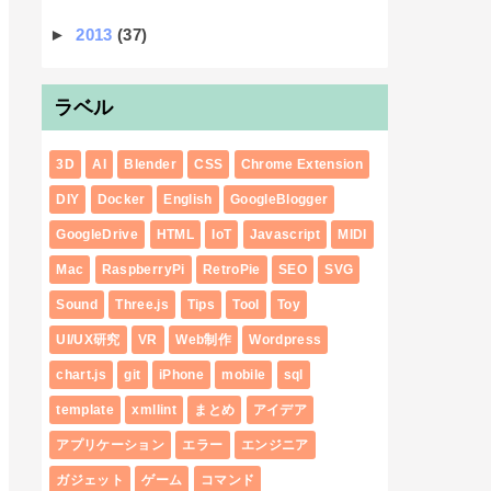
►
2013
(37)
ラベル
3D
AI
Blender
CSS
Chrome Extension
DIY
Docker
English
GoogleBlogger
GoogleDrive
HTML
IoT
Javascript
MIDI
Mac
RaspberryPi
RetroPie
SEO
SVG
Sound
Three.js
Tips
Tool
Toy
UI/UX研究
VR
Web制作
Wordpress
chart.js
git
iPhone
mobile
sql
template
xmllint
まとめ
アイデア
アプリケーション
エラー
エンジニア
ガジェット
ゲーム
コマンド