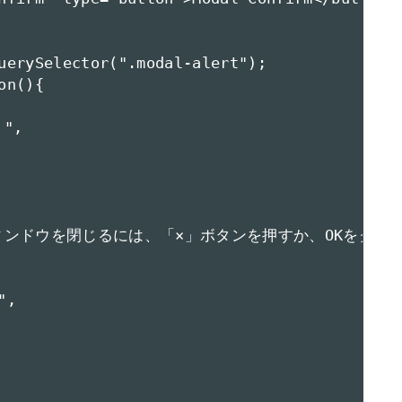
uerySelector(".modal-alert");

n(){

",

 "このウィンドウを閉じるには、「×」ボタンを押すか、OKをクリ
,
