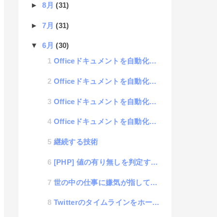
►
8月
(31)
►
7月
(31)
▼
6月
(30)
Officeドキュメントを自動化計画 #4 PPT「画像差し込み操作」
Officeドキュメントを自動化計画 #3 PPT「データコンバート処理」
Officeドキュメントを自動化計画 #2 zipデータを解凍するのに拡張子操作は不要
Officeドキュメントを自動化計画 #1 RPAへの技術的アプローチについて
継続する技術
[PHP] 値の有り無しを判定するのは、emptyとnotとどっちがいいのか？
世の中の仕事に嫌気が指しているヤツが考えるといい話
Twitterのタイムラインをホームページに表示させるのは超簡単