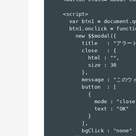
    <script>

      var btn1 = document.q
      btn1.onclick = functio
        new $$modal({

          title   : "アラート
          close   : {

            html : "",

            size : 30

          },

          message :
          button  : [

            {

              mode : "close"
              text : "OK"

            }

          ],

          bgClick : "none"
