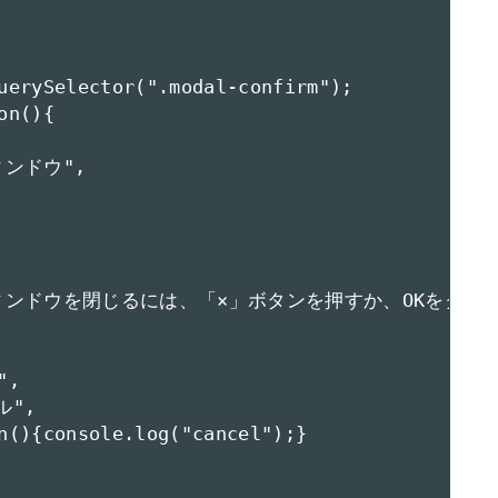
uerySelector(".modal-confirm");

n(){

ィンドウ",

 "このウィンドウを閉じるには、「×」ボタンを押すか、OKをクリ
,

",

n(){console.log("cancel");}
