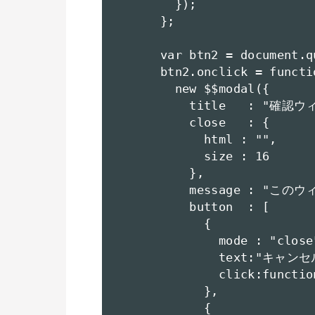
        });

      };

      var btn2 = document.q
      btn2.onclick = functio
        new $$modal({

          title   : "確認ウ
          close   : {

            html : "",

            size : 16

          },

          message :
          button  : [

            {

              mode : "close"
              text:"キャンセル
              click:functio
            },

            {
