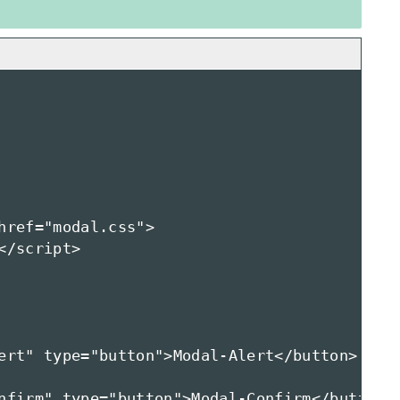
href="modal.css">

/script>

ert" type="button">Modal-Alert</button>

nfirm" type="button">Modal-Confirm</button>
