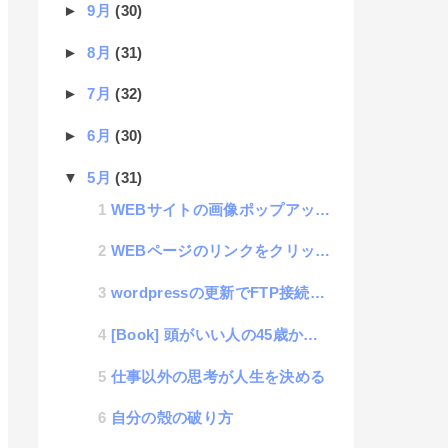
►
9月
(30)
►
8月
(31)
►
7月
(32)
►
6月
(30)
▼
5月
(31)
WEBサイトの画像ポップアップツール「Pictune」
WEBページのリンクをクリックした時に、任意の箇所だけ、ページ遷移しなくさせるいくつかの方法
wordpressの更新でFTP接続を求められたら・・・
[Book] 頭がいい人の45歳からの習慣術
仕事以外の思考が人生を決める
自分の殻の破り方