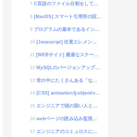
C言語のファイル分割をしてヘッダファイルの記述方法がようやく理解できた。
[MacOS] スマート引用符の設定はデフォルトが使いづらいのでソッコーで変更すべし
プログラムの基本であるインデント
[Javascript] 任意エレメントから上位階層を検索するスニペット
[WEBサイト] 最適なステージング環境の作り方と考え方
MySQLのバージョンアップに失敗した時の話
世の中にたくさんある「なんちゃらシンキング」10個集めてみたよ
[CSS] animationをobjectiveに使う方法
エンジニアで頭の固い人と柔軟な人の差
webページの読み込み監視を考える
エンジニアのコミュロスについて考える