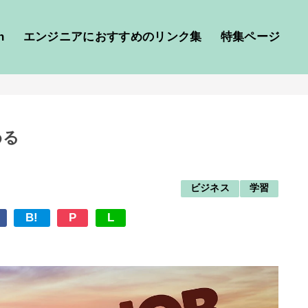
h
エンジニアにおすすめのリンク集
特集ページ
める
ビジネス
学習
B!
P
L