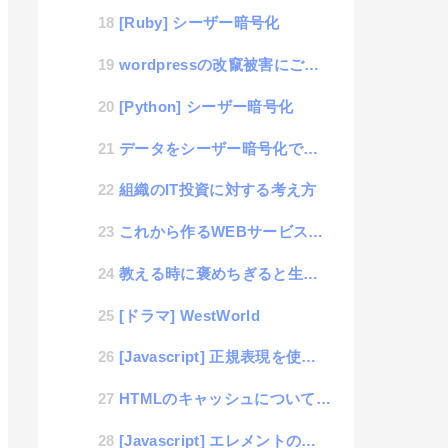
[Ruby] シーザー暗号化
wordpressの改竄被害にご用心
[Python] シーザー暗号化
データをシーザー暗号化でまあまあセキュアな通信を行えるJSとPHPの互換コードを作ったよ
組織のIT投資に対する考え方
これから作るWEBサービスの成長過程を考える
教える時に褒めちぎると生徒や部下は伸びやすい
[ドラマ] WestWorld
[Javascript] 正規表現を使って複数の文字列置換を一発でやる方法
HTMLのキャッシュについて考える
[Javascript] エレメントの属性情報を全て取得する。