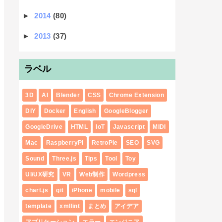
►
2014
(80)
►
2013
(37)
ラベル
3D
AI
Blender
CSS
Chrome Extension
DIY
Docker
English
GoogleBlogger
GoogleDrive
HTML
IoT
Javascript
MIDI
Mac
RaspberryPi
RetroPie
SEO
SVG
Sound
Three.js
Tips
Tool
Toy
UI/UX研究
VR
Web制作
Wordpress
chart.js
git
iPhone
mobile
sql
template
xmllint
まとめ
アイデア