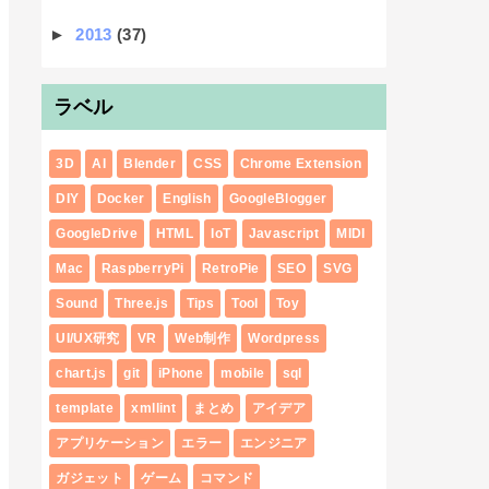
►
2013
(37)
ラベル
3D
AI
Blender
CSS
Chrome Extension
DIY
Docker
English
GoogleBlogger
GoogleDrive
HTML
IoT
Javascript
MIDI
Mac
RaspberryPi
RetroPie
SEO
SVG
Sound
Three.js
Tips
Tool
Toy
UI/UX研究
VR
Web制作
Wordpress
chart.js
git
iPhone
mobile
sql
template
xmllint
まとめ
アイデア
アプリケーション
エラー
エンジニア
ガジェット
ゲーム
コマンド