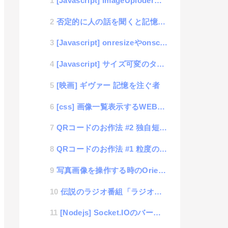
[Javascript] ImageUploderライブラリの機能追加 （trimとorientat...
否定的に人の話を聞くと記憶に残りやすい話
[Javascript] onresizeやonscrollなどの連続発生するイベント数を制限する方法
[Javascript] サイズ可変のタイリング表示ライブラリ「way-grid」
[映画] ギヴァー 記憶を注ぐ者
[css] 画像一覧表示するWEBページで、横サイズ固定、縦サイズ可変の表示最適化について
QRコードのお作法 #2 独自短縮URLプログラム(PHP)
QRコードのお作法 #1 粒度のおもてなし
写真画像を操作する時のOrientation+Rotateの扱い方
伝説のラジオ番組「ラジオはアメリカン」
[Nodejs] Socket.IOのバージョン違いによる注意点