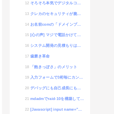
そろそろ本気でデジタルコンテンツマーケットを考えないと日本の市場が危ないという話
クレカのセキュリティが脆弱すぎるのでどうすればいいかという思考
お名前comの「ドメインプロテクション」って何？
[心の声] マジで電話かけてくるのやめてくれ
システム開発の見積もりは超適当という話
歯磨き革命
「飽きっぽさ」のメリット
入力フォームで3桁毎にカンマを自動で入れてくれる補助ライブラリ : 3-Digit-Separator
デバッグにも自己成長にも役立つ「ラバーダッキング」
mdadmでraid-10を構築していたのにサーバー再起動したら認識しなくなった時の修復方法
[Javascript] input name="date"を使いたくない人の為のカレンダーライブラリ