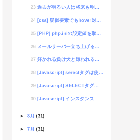
過去が明るい人は将来も明るい、記憶で人生が決まる考え方
[css] 疑似要素でもhover対応できるよ
[PHP] php.iniの設定値を取得するini_getを便利に使う方法
メールサーバー立ち上げるならVirtualサーバーが便利
好かれる負け犬と嫌われる勝ち組
[Javascript] serectタグは使いづらい、選択も入力もできるフォーム構築ができる「pu...
[Javascript] SELECTタグの追加と削除と変更のスマートなコーディング
[Javascript] インスタンスのローカル変数の使い方を間違っていたので再度理解した話
►
8月
(31)
►
7月
(31)