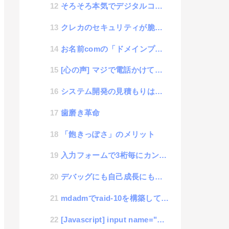
そろそろ本気でデジタルコンテンツマーケットを考えないと日本の市場が危ないという話
クレカのセキュリティが脆弱すぎるのでどうすればいいかという思考
お名前comの「ドメインプロテクション」って何？
[心の声] マジで電話かけてくるのやめてくれ
システム開発の見積もりは超適当という話
歯磨き革命
「飽きっぽさ」のメリット
入力フォームで3桁毎にカンマを自動で入れてくれる補助ライブラリ : 3-Digit-Separator
デバッグにも自己成長にも役立つ「ラバーダッキング」
mdadmでraid-10を構築していたのにサーバー再起動したら認識しなくなった時の修復方法
[Javascript] input name="date"を使いたくない人の為のカレンダーライブラリ