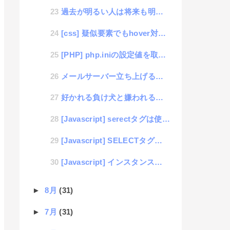
過去が明るい人は将来も明るい、記憶で人生が決まる考え方
[css] 疑似要素でもhover対応できるよ
[PHP] php.iniの設定値を取得するini_getを便利に使う方法
メールサーバー立ち上げるならVirtualサーバーが便利
好かれる負け犬と嫌われる勝ち組
[Javascript] serectタグは使いづらい、選択も入力もできるフォーム構築ができる「pu...
[Javascript] SELECTタグの追加と削除と変更のスマートなコーディング
[Javascript] インスタンスのローカル変数の使い方を間違っていたので再度理解した話
►
8月
(31)
►
7月
(31)