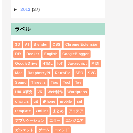
►
2013
(37)
ラベル
3D
AI
Blender
CSS
Chrome Extension
DIY
Docker
English
GoogleBlogger
GoogleDrive
HTML
IoT
Javascript
MIDI
Mac
RaspberryPi
RetroPie
SEO
SVG
Sound
Three.js
Tips
Tool
Toy
UI/UX研究
VR
Web制作
Wordpress
chart.js
git
iPhone
mobile
sql
template
xmllint
まとめ
アイデア
アプリケーション
エラー
エンジニア
ガジェット
ゲーム
コマンド