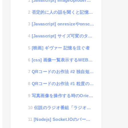
[Javascript] ImageUploderライブラリの機能追加 （trimとorientat...
否定的に人の話を聞くと記憶に残りやすい話
[Javascript] onresizeやonscrollなどの連続発生するイベント数を制限する方法
[Javascript] サイズ可変のタイリング表示ライブラリ「way-grid」
[映画] ギヴァー 記憶を注ぐ者
[css] 画像一覧表示するWEBページで、横サイズ固定、縦サイズ可変の表示最適化について
QRコードのお作法 #2 独自短縮URLプログラム(PHP)
QRコードのお作法 #1 粒度のおもてなし
写真画像を操作する時のOrientation+Rotateの扱い方
伝説のラジオ番組「ラジオはアメリカン」
[Nodejs] Socket.IOのバージョン違いによる注意点