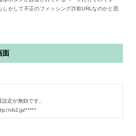
もしかして不正のフィッシング詐欺URLなのかと思
画面
護設定が無効です。

b2.jp/*****