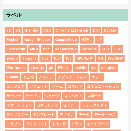
ラベル
3D
AI
Blender
CSS
Chrome Extension
DIY
Docker
English
GoogleBlogger
GoogleDrive
HTML
IoT
Javascript
MIDI
Mac
RaspberryPi
RetroPie
SEO
SVG
Sound
Three.js
Tips
Tool
Toy
UI/UX研究
VR
Web制作
Wordpress
chart.js
git
iPhone
mobile
sql
template
xmllint
まとめ
アイデア
アプリケーション
エラー
エンジニア
ガジェット
ゲーム
コマンド
コミュニケーション
サーバー
サービス
ジョーク
スニペット
スポーツ
スマートフォン
セキュリティ
セミナー
チェックリスト
テクノロジー
テンプレート
デザイン
データ
データベース
トラブル
ドキュメント
ドット絵
ドラマ
ネットワーク