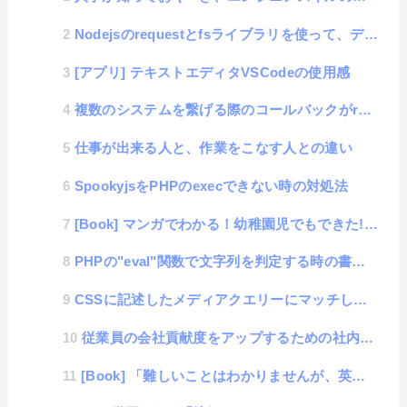
Nodejsのrequestとfsライブラリを使って、データダウンロードをする方法
[アプリ] テキストエディタVSCodeの使用感
複数のシステムを繋げる際のコールバックがreturnできない問題
仕事が出来る人と、作業をこなす人との違い
SpookyjsをPHPのexecできない時の対処法
[Book] マンガでわかる！幼稚園児でもできた!! タスク管理超入門
PHPの"eval"関数で文字列を判定する時の書き方サンプル
CSSに記述したメディアクエリーにマッチしているかどうかを判定する方法
従業員の会社貢献度をアップするための社内ボランティア
[Book] 「難しいことはわかりませんが、英語が話せる方法を教えてください！」を読んだら英語が話せ...