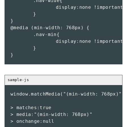
	.nav-wide{

		display:none !important;

	}

}

@media (min-width: 768px) {

	.nav-min{

		display:none !important;

	}

}
window.matchMedia("(min-width: 768px)");
> matches:true

> media:"(min-width: 768px)"

> onchange:null