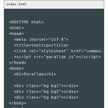
<DOCTYPE html>

<html>

<head>

  <meta charset="utf-8">

  <title>tooltip</title>

  <link rel="stylesheet" href="common.cs
  <script src="parallax.js"></script>

</head>

<body>

  <h1>Parallax</h1>

  <div class="bg bg1"></div>

  <div class="bg bg2"></div>

  <div class="bg bg3"></div>

</body>
