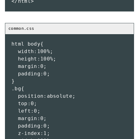
</html>
html body{

  width:100%;

  height:100%;

  margin:0;

  padding:0;

}

.bg{

  position:absolute;

  top:0;

  left:0;

  margin:0;

  padding:0;

  z-index:1;
