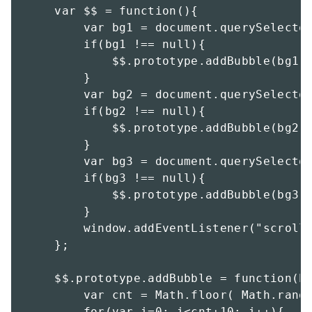
    var $$ = function(){

        var bg1 = document.querySelector
        if(bg1 !== null){

            $$.prototype.addBubble(bg1);
        }

        var bg2 = document.querySelector
        if(bg2 !== null){

            $$.prototype.addBubble(bg2);
        }

        var bg3 = document.querySelector
        if(bg3 !== null){

            $$.prototype.addBubble(bg3);
        }

        window.addEventListener("scroll"
    };

    $$.prototype.addBubble = function(bg
        var cnt = Math.floor( Math.rando
        for(var i=0; i<cnt+10; i++){
