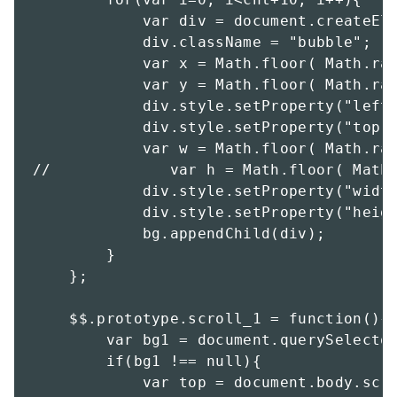
            var div = document.createEle
            div.className = "bubble";

            var x = Math.floor( Math.ran
            var y = Math.floor( Math.ran
            div.style.setProperty("left"
            div.style.setProperty("top",
            var w = Math.floor( Math.ran
//             var h = Math.floor( Math.
            div.style.setProperty("width
            div.style.setProperty("heigh
            bg.appendChild(div);

        }

    };

    $$.prototype.scroll_1 = function(){

        var bg1 = document.querySelector
        if(bg1 !== null){

            var top = document.body.scro