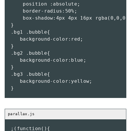
    position :absolute;

    border-radius:50%;

    box-shadow:4px 4px 16px rgba(0,0,0,0
}

.bg1 .bubble{

   background-color:red;

}

.bg2 .bubble{

   background-color:blue;

}

.bg3 .bubble{

   background-color:yellow;

}
;(function(){
