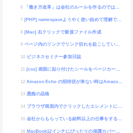
「働き方改革」は会社のルールを作るのではなく、会社の改革をする為の施策
[PHP] namespaceようやく使い始めて理解できた
[Mac] 右クリックで新規ファイル作成
ページ内のリンクでリンク切れを起こしているエレメントを自動判別するスニペット
ビジネスセミナー参加日誌
[css] 画面に貼り付けたシールをページカールさせるアクション
Amazon Echo の招待状が来ない時はAmazonMusicを聞けばいいという仮説
愚痴の品格
ブラウザ画面内でクリックしたエレメントにフォーカスするスニペット
会社からもらっている給料以上の仕事をするための話
MacBook12インチにぴったりの保護カバーを自作取り付け