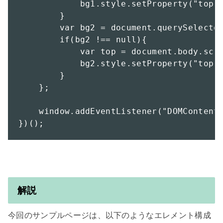
            bg1.style.setProperty("top",
        }

        var bg2 = document.querySelector
        if(bg2 !== null){

            var top = document.body.scro
            bg2.style.setProperty("top",
        }

    };

    window.addEventListener("DOMContentL
})();
解説
今回のサンプルページは、以下のようなエレメント構成