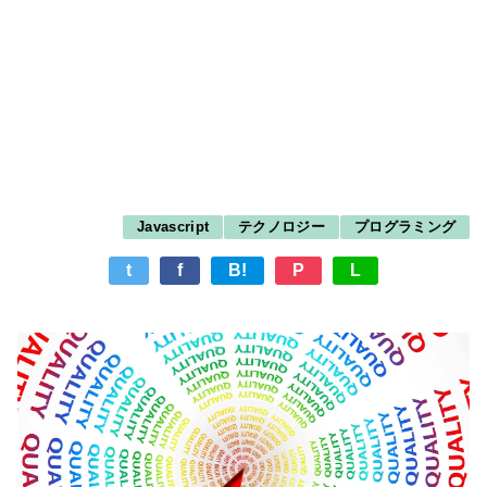
Javascript
テクノロジー
プログラミング
t
f
B!
P
L