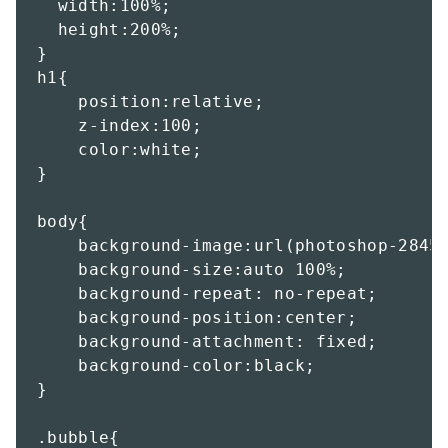
  width:100%;

  height:200%;

}

h1{

    position:relative;

    z-index:100;

    color:white;

}

body{

    background-image:url(photoshop-28457
    background-size:auto 100%;

    background-repeat: no-repeat;

    background-position:center;

    background-attachment: fixed;

    background-color:black;

}

.bubble{
