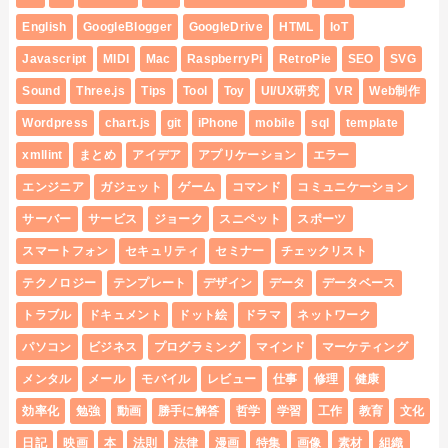
English
GoogleBlogger
GoogleDrive
HTML
IoT
Javascript
MIDI
Mac
RaspberryPi
RetroPie
SEO
SVG
Sound
Three.js
Tips
Tool
Toy
UI/UX研究
VR
Web制作
Wordpress
chart.js
git
iPhone
mobile
sql
template
xmllint
まとめ
アイデア
アプリケーション
エラー
エンジニア
ガジェット
ゲーム
コマンド
コミュニケーション
サーバー
サービス
ジョーク
スニペット
スポーツ
スマートフォン
セキュリティ
セミナー
チェックリスト
テクノロジー
テンプレート
デザイン
データ
データベース
トラブル
ドキュメント
ドット絵
ドラマ
ネットワーク
パソコン
ビジネス
プログラミング
マインド
マーケティング
メンタル
メール
モバイル
レビュー
仕事
修理
健康
効率化
勉強
動画
勝手に解答
哲学
学習
工作
教育
文化
日記
映画
本
法則
法律
漫画
特集
画像
素材
組織