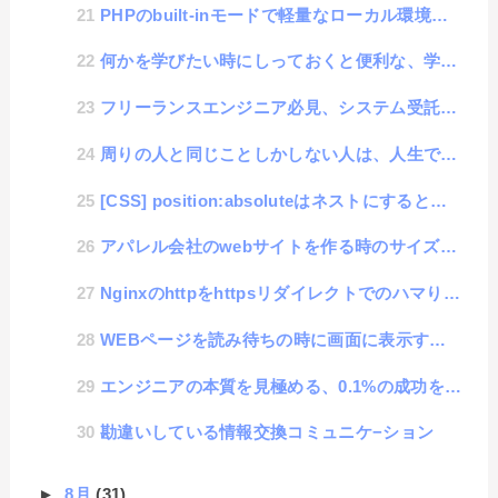
PHPのbuilt-inモードで軽量なローカル環境の構築
何かを学びたい時にしっておくと便利な、学習曲線
フリーランスエンジニア必見、システム受託開発でスムーズな納品をする方法
周りの人と同じことしかしない人は、人生で絶対に成功しない人
[CSS] position:absoluteはネストにすると座標がおかしくなる調査
アパレル会社のwebサイトを作る時のサイズ順番にjavascriptでsortした方法
Nginxのhttpをhttpsリダイレクトでのハマりポイント
WEBページを読み待ちの時に画面に表示するLoadingライブラリ
エンジニアの本質を見極める、0.1%の成功を求める探究心
勘違いしている情報交換コミュニケ−ション
►
8月
(31)