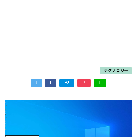
テクノロジー
t
f
B!
P
L