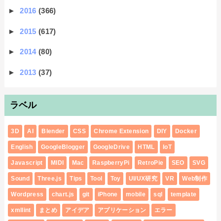
►
2016
(366)
►
2015
(617)
►
2014
(80)
►
2013
(37)
ラベル
3D
AI
Blender
CSS
Chrome Extension
DIY
Docker
English
GoogleBlogger
GoogleDrive
HTML
IoT
Javascript
MIDI
Mac
RaspberryPi
RetroPie
SEO
SVG
Sound
Three.js
Tips
Tool
Toy
UI/UX研究
VR
Web制作
Wordpress
chart.js
git
iPhone
mobile
sql
template
xmllint
まとめ
アイデア
アプリケーション
エラー