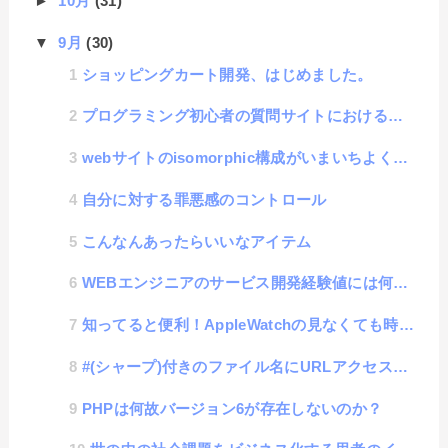
►
10月
(31)
▼
9月
(30)
ショッピングカート開発、はじめました。
プログラミング初心者の質問サイトにおける回答者の心無い言葉についての話
webサイトのisomorphic構成がいまいちよく分からん話
自分に対する罪悪感のコントロール
こんなんあったらいいなアイテム
WEBエンジニアのサービス開発経験値には何が必要なのか？
知ってると便利！AppleWatchの見なくても時刻が分かる「TapTicタイム」機能
#(シャープ)付きのファイル名にURLアクセスする方法
PHPは何故バージョン6が存在しないのか？