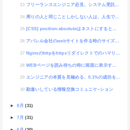
フリーランスエンジニア必見、システム受託開発でスムーズな納品をする方法
周りの人と同じことしかしない人は、人生で絶対に成功しない人
[CSS] position:absoluteはネストにすると座標がおかしくなる調査
アパレル会社のwebサイトを作る時のサイズ順番にjavascriptでsortした方法
Nginxのhttpをhttpsリダイレクトでのハマりポイント
WEBページを読み待ちの時に画面に表示するLoadingライブラリ
エンジニアの本質を見極める、0.1%の成功を求める探究心
勘違いしている情報交換コミュニケ−ション
►
8月
(31)
►
7月
(31)
►
6月
(30)