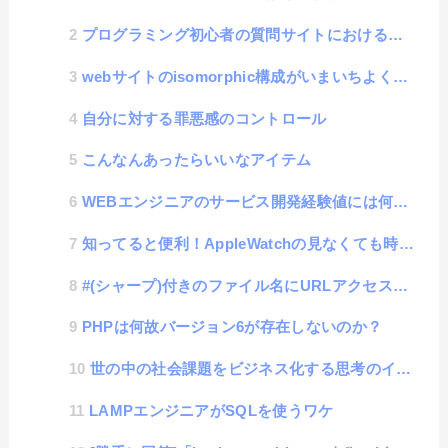
プログラミング初心者の質問サイトにおける回答者の心無い言葉についての話
webサイトのisomorphic構成がいまいちよく分からん話
自分に対する罪悪感のコントロール
こんなんあったらいいなアイテム
WEBエンジニアのサービス開発経験値には何が必要なのか？
知ってると便利！AppleWatchの見なくても時刻が分かる「TapTicタイム」機能
#(シャープ)付きのファイル名にURLアクセスする方法
PHPは何故バージョン6が存在しないのか？
世の中の社会課題をビジネス化する思考のイノベーション性
LAMPエンジニアがSQLを使うワケ