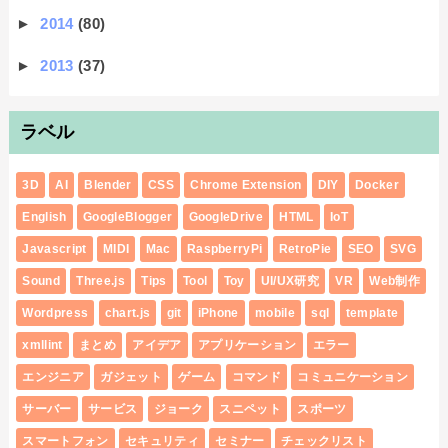
►
2014
(80)
►
2013
(37)
ラベル
3D
AI
Blender
CSS
Chrome Extension
DIY
Docker
English
GoogleBlogger
GoogleDrive
HTML
IoT
Javascript
MIDI
Mac
RaspberryPi
RetroPie
SEO
SVG
Sound
Three.js
Tips
Tool
Toy
UI/UX研究
VR
Web制作
Wordpress
chart.js
git
iPhone
mobile
sql
template
xmllint
まとめ
アイデア
アプリケーション
エラー
エンジニア
ガジェット
ゲーム
コマンド
コミュニケーション
サーバー
サービス
ジョーク
スニペット
スポーツ
スマートフォン
セキュリティ
セミナー
チェックリスト