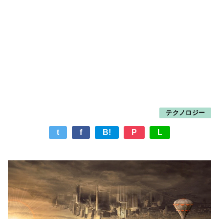
テクノロジー
t
f
B!
P
L