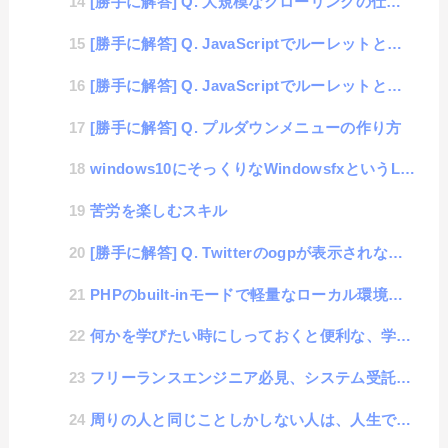
[勝手に解答] Q. 大規模なクローリングの仕組みについて
[勝手に解答] Q. JavaScriptでルーレットと一緒に画像を用いたアニメーションを動かしたい...
[勝手に解答] Q. JavaScriptでルーレットと一緒に画像を用いたアニメーションを動かしたい...
[勝手に解答] Q. プルダウンメニューの作り方
windows10にそっくりなWindowsfxというLinux
苦労を楽しむスキル
[勝手に解答] Q. Twitterのogpが表示されない事象
PHPのbuilt-inモードで軽量なローカル環境の構築
何かを学びたい時にしっておくと便利な、学習曲線
フリーランスエンジニア必見、システム受託開発でスムーズな納品をする方法
周りの人と同じことしかしない人は、人生で絶対に成功しない人