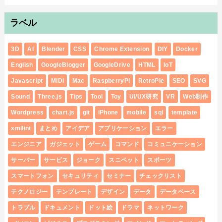
ラベル
3D
AI
Blender
CSS
Chrome Extension
DIY
Docker
English
GoogleBlogger
GoogleDrive
HTML
IoT
Javascript
MIDI
Mac
RaspberryPi
RetroPie
SEO
SVG
Sound
Three.js
Tips
Tool
Toy
UI/UX研究
VR
Web制作
Wordpress
chart.js
git
iPhone
mobile
sql
template
xmllint
まとめ
アイデア
アプリケーション
エラー
エンジニア
ガジェット
ゲーム
コマンド
コミュニケーション
サーバー
サービス
ジョーク
スニペット
スポーツ
スマートフォン
セキュリティ
セミナー
チェックリスト
テクノロジー
テンプレート
デザイン
データ
データベース
トラブル
ドキュメント
ドット絵
ドラマ
ネットワーク