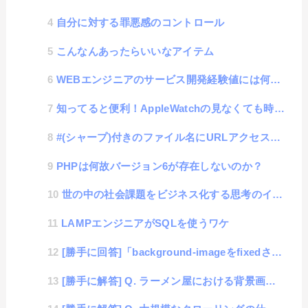
自分に対する罪悪感のコントロール
こんなんあったらいいなアイテム
WEBエンジニアのサービス開発経験値には何が必要なのか？
知ってると便利！AppleWatchの見なくても時刻が分かる「TapTicタイム」機能
#(シャープ)付きのファイル名にURLアクセスする方法
PHPは何故バージョン6が存在しないのか？
世の中の社会課題をビジネス化する思考のイノベーション性
LAMPエンジニアがSQLを使うワケ
[勝手に回答]「background-imageをfixedさせたい」
[勝手に解答] Q. ラーメン屋における背景画像の表示サイズ