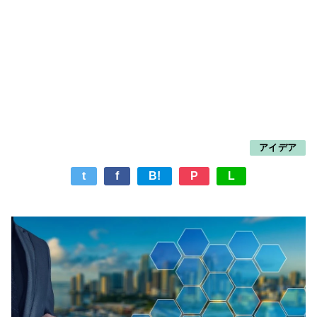
アイデア
t
f
B!
P
L