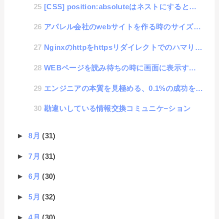
[CSS] position:absoluteはネストにすると座標がおかしくなる調査
アパレル会社のwebサイトを作る時のサイズ順番にjavascriptでsortした方法
Nginxのhttpをhttpsリダイレクトでのハマりポイント
WEBページを読み待ちの時に画面に表示するLoadingライブラリ
エンジニアの本質を見極める、0.1%の成功を求める探究心
勘違いしている情報交換コミュニケ−ション
►
8月
(31)
►
7月
(31)
►
6月
(30)
►
5月
(32)
►
4月
(30)