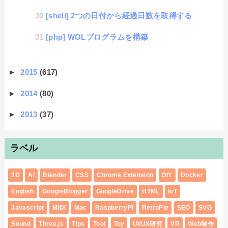
[shell] 2つの日付から経過日数を取得する
[php] WOLプログラムを構築
►
2015
(617)
►
2014
(80)
►
2013
(37)
ラベル
3D
AI
Blender
CSS
Chrome Extension
DIY
Docker
English
GoogleBlogger
GoogleDrive
HTML
IoT
Javascript
MIDI
Mac
RaspberryPi
RetroPie
SEO
SVG
Sound
Three.js
Tips
Tool
Toy
UI/UX研究
VR
Web制作