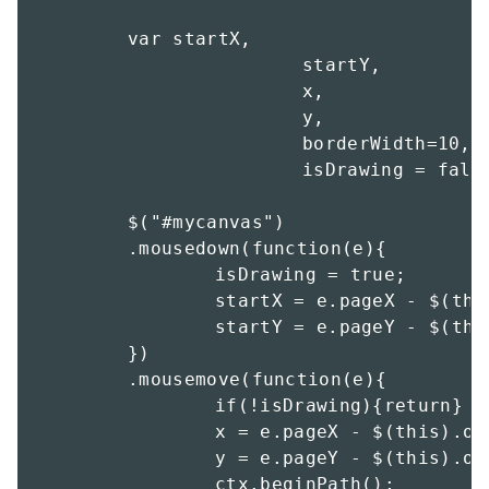
	var startX,

			startY,

			x,

			y,

			borderWidth=10,

			isDrawing = false;

	$("#mycanvas")

	.mousedown(function(e){

		isDrawing = true;

		startX = e.pageX - $(this).offset().left - borderWidth;

		startY = e.pageY - $(this).offset().top  - borderWidth;

	})

	.mousemove(function(e){

		if(!isDrawing){return}

		x = e.pageX - $(this).offset().left - borderWidth;

		y = e.pageY - $(this).offset().top  - borderWidth;

		ctx.beginPath();
