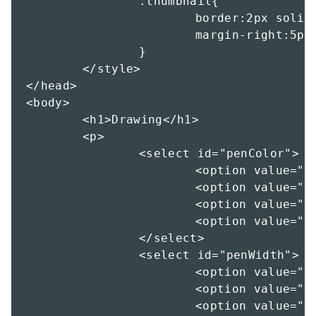
		.thumbnail{

			border:2px solid #999;

			margin-right:5px;

		}

	</style>

</head>

<body>

	<h1>Drawing</h1>

	<p>

		<select id="penColor">

			<option value="black">黒</option>

			<option value="red">赤</option>

			<option value="blue">青</option>

			<option value="white">白</option>

		</select>

		<select id="penWidth">

			<option value="1">細</option>

			<option value="3">中</option>

			<option value="5">太</option>
