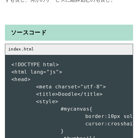
ソースコード
<!DOCTYPE html>

<html lang="js">

<head>

	<meta charset="utf-8">

	<title>Doodle</title>

	<style>

		#mycanvas{

			border:10px solid #999;

			cursor:crosshair;

		}
