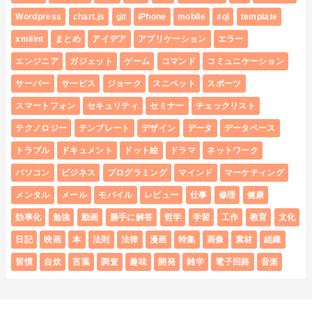
Wordpress
chart.js
git
iPhone
mobile
sql
template
xmllint
まとめ
アイデア
アプリケーション
エラー
エンジニア
ガジェット
ゲーム
コマンド
コミュニケーション
サーバー
サービス
ジョーク
スニペット
スポーツ
スマートフォン
セキュリティ
セミナー
チェックリスト
テクノロジー
テンプレート
デザイン
データ
データベース
トラブル
ドキュメント
ドット絵
ドラマ
ネットワーク
パソコン
ビジネス
プログラミング
マインド
マーケティング
メンタル
メール
モバイル
レビュー
仕事
修理
健康
効率化
勉強
動画
勝手に解答
哲学
学習
工作
教育
文化
日記
映画
本
法則
法律
漫画
特集
画像
素材
組織
習慣
自炊
言葉
調査
趣味
開発
雑学
電子回路
音楽