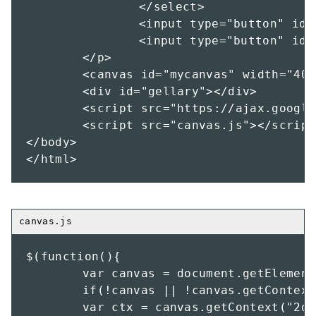
		</select>

		<input type="button" id="erace" value="消去" />

		<input type="button" id="save" value="ギャラリーに追加" />

	</p>

	<canvas id="mycanvas" width="400" height="200">not canvas</canvas>

	<div id="gellary"></div>

	<script src="https://ajax.googleapis.com/ajax/libs/jquery/1.10.2/jquery.min.js"></script>

	<script src="canvas.js"></script>

</body>

</html>
$(function(){

	var canvas = document.getElementById("mycanvas");

	if(!canvas || !canvas.getContext){return false}

	var ctx = canvas.getContext("2d");
