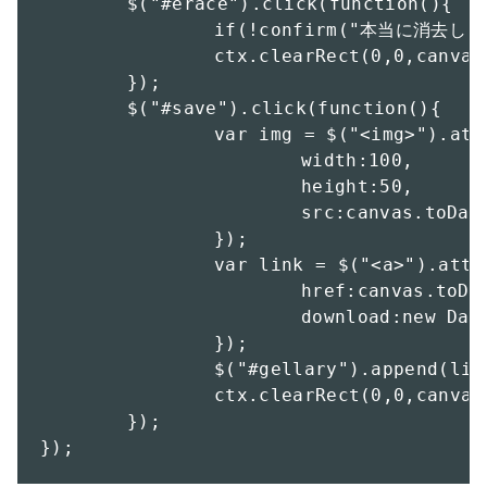
	$("#erace").click(function(){

		if(!confirm("本当に消去しますか？")){return}

		ctx.clearRect(0,0,canvas.width,canvas.height);

	});

	$("#save").click(function(){

		var img = $("<img>").attr({

			width:100,

			height:50,

			src:canvas.toDataURL()

		});

		var link = $("<a>").attr({

			href:canvas.toDataURL().replace("png/image","application/octet-stream"),

			download:new Date().getTime()+".png"

		});

		$("#gellary").append(link.append(img.addClass("thumbnail")));

		ctx.clearRect(0,0,canvas.width,canvas.height);

	});

});