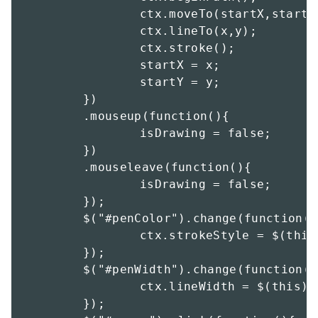
		ctx.moveTo(startX,startY);

		ctx.lineTo(x,y);

		ctx.stroke();

		startX = x;

		startY = y;

	})

	.mouseup(function(){

		isDrawing = false;

	})

	.mouseleave(function(){

		isDrawing = false;

	});

	$("#penColor").change(function(){

		ctx.strokeStyle = $(this).val();

	});

	$("#penWidth").change(function(){

		ctx.lineWidth = $(this).val();

	});
