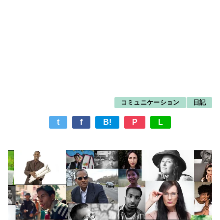
コミュニケーション
日記
t
f
B!
P
L