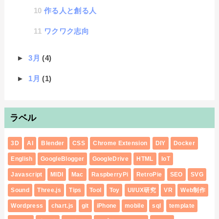
作る人と創る人
ワクワク志向
►
3月
(4)
►
1月
(1)
ラベル
3D
AI
Blender
CSS
Chrome Extension
DIY
Docker
English
GoogleBlogger
GoogleDrive
HTML
IoT
Javascript
MIDI
Mac
RaspberryPi
RetroPie
SEO
SVG
Sound
Three.js
Tips
Tool
Toy
UI/UX研究
VR
Web制作
Wordpress
chart.js
git
iPhone
mobile
sql
template