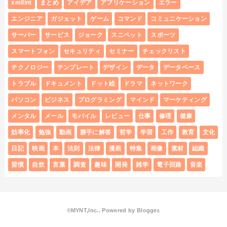
xmllint
まとめ
アイデア
アプリケーション
エラー
エンジニア
ガジェット
ゲーム
コマンド
コミュニケーション
サーバー
サービス
ジョーク
スニペット
スポーツ
スマートフォン
セキュリティ
セミナー
チェックリスト
テクノロジー
テンプレート
デザイン
データ
データベース
トラブル
ドキュメント
ドット絵
ドラマ
ネットワーク
パソコン
ビジネス
プログラミング
マインド
マーケティング
メンタル
メール
モバイル
レビュー
仕事
修理
健康
効率化
勉強
動画
勝手に解答
哲学
学習
工作
教育
文化
日記
映画
本
法則
法律
漫画
特集
画像
素材
組織
習慣
自炊
言葉
調査
趣味
開発
雑学
電子回路
音楽
©MYNT,Inc.. Powered by
Blogger
.