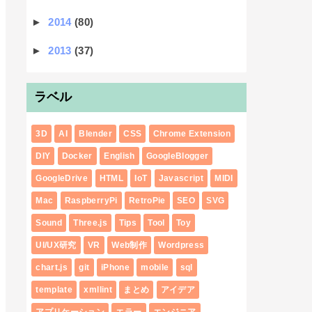
►
2014
(80)
►
2013
(37)
ラベル
3D
AI
Blender
CSS
Chrome Extension
DIY
Docker
English
GoogleBlogger
GoogleDrive
HTML
IoT
Javascript
MIDI
Mac
RaspberryPi
RetroPie
SEO
SVG
Sound
Three.js
Tips
Tool
Toy
UI/UX研究
VR
Web制作
Wordpress
chart.js
git
iPhone
mobile
sql
template
xmllint
まとめ
アイデア