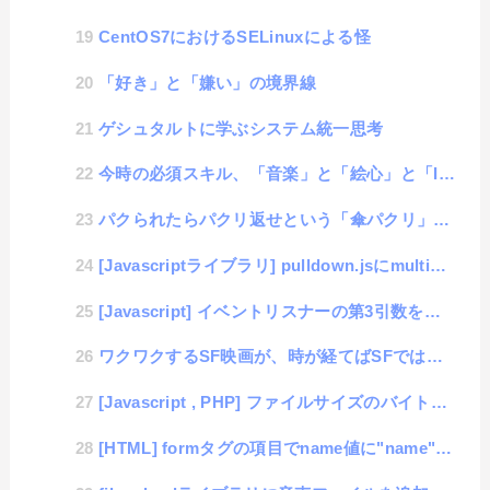
CentOS7におけるSELinuxによる怪
「好き」と「嫌い」の境界線
ゲシュタルトに学ぶシステム統一思考
今時の必須スキル、「音楽」と「絵心」と「IT」と「体力」
パクられたらパクリ返せという「傘パクリ」の連鎖
[Javascriptライブラリ] pulldown.jsにmultiple機能を追加
[Javascript] イベントリスナーの第3引数を甘く見ていた件
ワクワクするSF映画が、時が経てばSFではなくなるという話
[Javascript , PHP] ファイルサイズのバイト数をKBやMBに表示変更する簡単コード
[HTML] formタグの項目でname値に"name"と付けるとトラブりやすい件