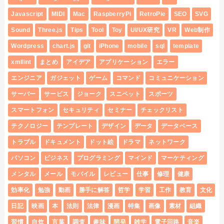
Javascript
MIDI
Mac
RaspberryPi
RetroPie
SEO
SVG
Sound
Three.js
Tips
Tool
Toy
UI/UX研究
VR
Web制作
Wordpress
chart.js
git
iPhone
mobile
sql
template
xmllint
まとめ
アイデア
アプリケーション
エラー
エンジニア
ガジェット
ゲーム
コマンド
コミュニケーション
サーバー
サービス
ジョーク
スニペット
スポーツ
スマートフォン
セキュリティ
セミナー
チェックリスト
テクノロジー
テンプレート
デザイン
データ
データベース
トラブル
ドキュメント
ドット絵
ドラマ
ネットワーク
パソコン
ビジネス
プログラミング
マインド
マーケティング
メンタル
メール
モバイル
レビュー
仕事
修理
健康
効率化
勉強
動画
勝手に解答
哲学
学習
工作
教育
文化
日記
映画
本
法則
法律
漫画
特集
画像
素材
組織
習慣
自炊
言葉
調査
趣味
開発
雑学
電子回路
音楽