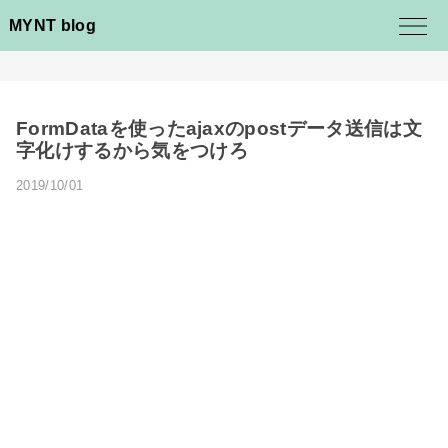
MYNT blog
FormDataを使ったajaxのpostデータ送信は文
字化けするから気をつけろ
2019/10/01