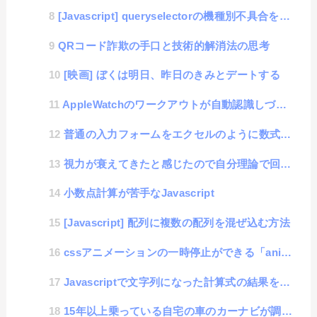
[Javascript] queryselectorの機種別不具合を見つけてしまった話
QRコード詐欺の手口と技術的解消法の思考
[映画] ぼくは明日、昨日のきみとデートする
AppleWatchのワークアウトが自動認識しづらくなったと感じたらやるべき事
普通の入力フォームをエクセルのように数式を登録して計算できるようにする方法
視力が衰えてきたと感じたので自分理論で回復を試みる思考
小数点計算が苦手なJavascript
[Javascript] 配列に複数の配列を混ぜ込む方法
cssアニメーションの一時停止ができる「animation-play-state」
Javascriptで文字列になった計算式の結果を求める方法
15年以上乗っている自宅の車のカーナビが調子悪くなってきた原因がシステムだった件